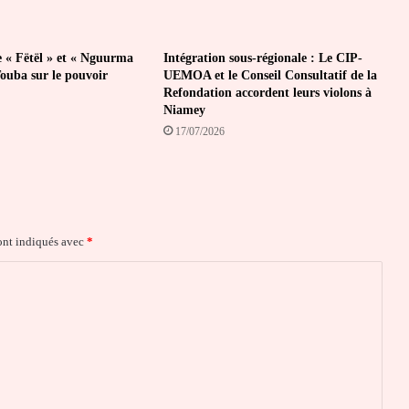
e « Fëtël » et « Nguurma
Intégration sous-régionale : Le CIP-
Touba sur le pouvoir
UEMOA et le Conseil Consultatif de la
Refondation accordent leurs violons à
Niamey
17/07/2026
ont indiqués avec
*