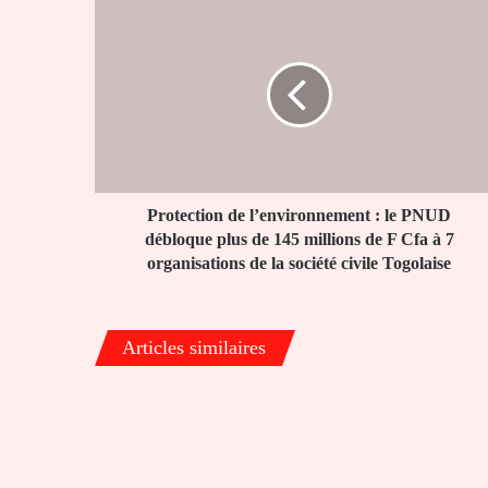
Protection
de
l’environnement
:
le
PNUD
débloque
plus
de
145
Protection de l’environnement : le PNUD
millions
débloque plus de 145 millions de F Cfa à 7
de
organisations de la société civile Togolaise
F
Cfa
à
Articles similaires
7
organisations
de
la
société
civile
Togolaise