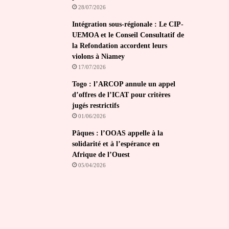
28/07/2026
Intégration sous-régionale : Le CIP-
UEMOA et le Conseil Consultatif de
la Refondation accordent leurs
violons à Niamey
17/07/2026
Togo : l’ARCOP annule un appel
d’offres de l’ICAT pour critères
jugés restrictifs
01/06/2026
Pâques : l’OOAS appelle à la
solidarité et à l’espérance en
Afrique de l’Ouest
05/04/2026