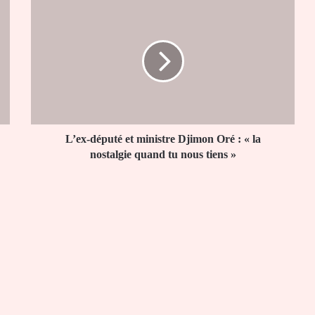
L’ex-
député
et
ministre
Djimon
Oré
:
«
la
nostalgie
L’ex-député et ministre Djimon Oré : « la
quand
nostalgie quand tu nous tiens »
tu
nous
tiens
»