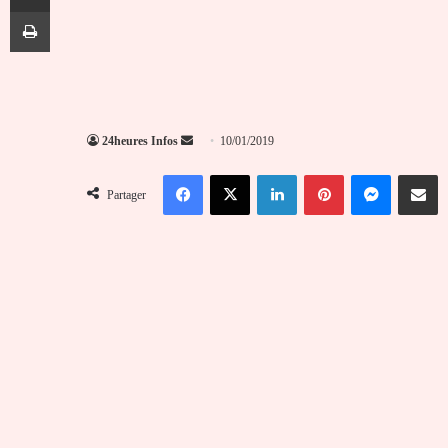
Imprimer
Envoyer
24heures Infos
10/01/2019
un
Facebook
X
Linkedin
Pinterest
Messenger
Partag
courriel
Partager