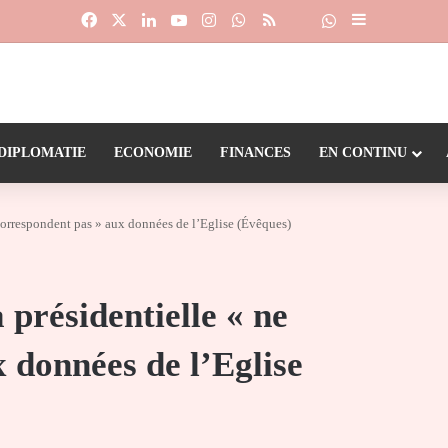
Facebook
X
Linkedin
YouTube
Instagram
WhatsApp
RSS
Suivre la chaîne
Dailymotion
Sidebar (barr
DIPLOMATIE
ECONOMIE
FINANCES
EN CONTINU
e correspondent pas » aux données de l’Eglise (Évêques)
 présidentielle « ne
 données de l’Eglise