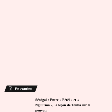
En continu
Sénégal : Entre « Fëtël » et «
Nguurma », la leçon de Touba sur le
pouvoir