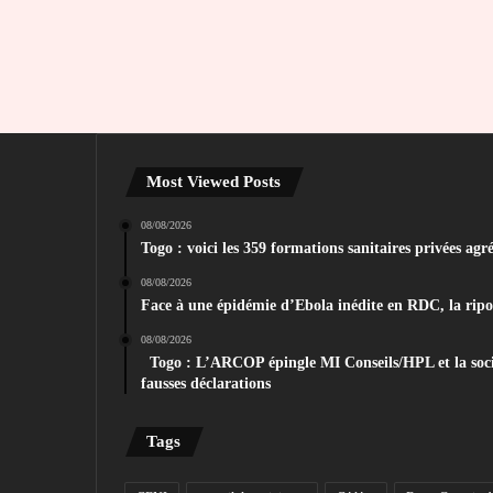
Most Viewed Posts
08/08/2026
Togo : voici les 359 formations sanitaires privées agr
08/08/2026
Face à une épidémie d’Ebola inédite en RDC, la ripost
08/08/2026
Togo : L’ARCOP épingle MI Conseils/HPL et la soc
fausses déclarations
Tags