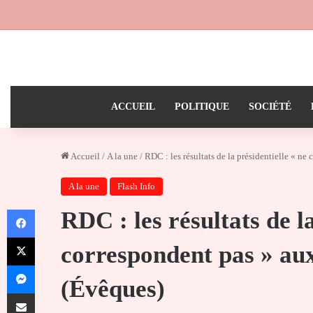
ACCUEIL
POLITIQUE
SOCIÉTÉ
Accueil
/
A la une
/
RDC : les résultats de la présidentielle « n
A la une
Flash Info
Facebook
RDC : les résultats de la
X
correspondent pas » aux
Messenger
(Évêques)
Partager par email