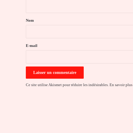
n
t
a
Nom
i
r
e
E-mail
*
Ce site utilise Akismet pour réduire les indésirables.
En savoir plus