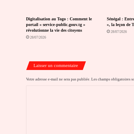
Digitalisation au Togo : Comment le
Sénégal : Entr
portail « service-public.gouv.tg »
», la leçon de 
révolutionne la vie des citoyens
28/07/2026
28/07/2026
Laisser un commentaire
Votre adresse e-mail ne sera pas publiée.
Les champs obligatoires s
C
o
m
m
e