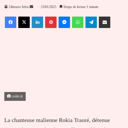
Envoyer
24heures Infos
23/01/2025
Temps de lecture 1 minute
un
Facebook
X
Linkedin
Pinterest
Messenger
WhatsApp
Telegram
Partager par email
courriel
crédit dr
La chanteuse malienne Rokia Traoré, détenue