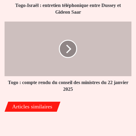
Saar
Togo-Israël : entretien téléphonique entre Dussey et
Gideon Saar
Togo
:
compte
rendu
du
conseil
des
ministres
du
22
Togo : compte rendu du conseil des ministres du 22 janvier
janvier
2025
2025
Articles similaires