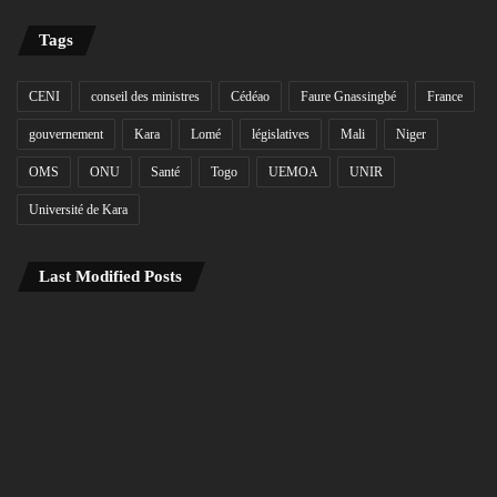
Tags
CENI
conseil des ministres
Cédéao
Faure Gnassingbé
France
gouvernement
Kara
Lomé
législatives
Mali
Niger
OMS
ONU
Santé
Togo
UEMOA
UNIR
Université de Kara
Last Modified Posts