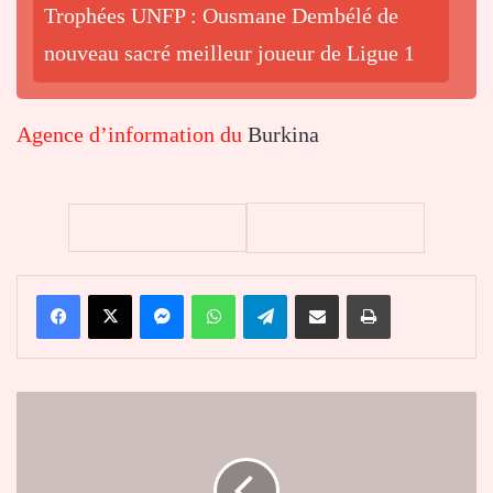
Trophées UNFP : Ousmane Dembélé de
nouveau sacré meilleur joueur de Ligue 1
Agence d’information du
Burkina
Facebook
X
Messenger
WhatsApp
Telegram
Partager par email
Imprimer
Guerre
en
Ukraine
: