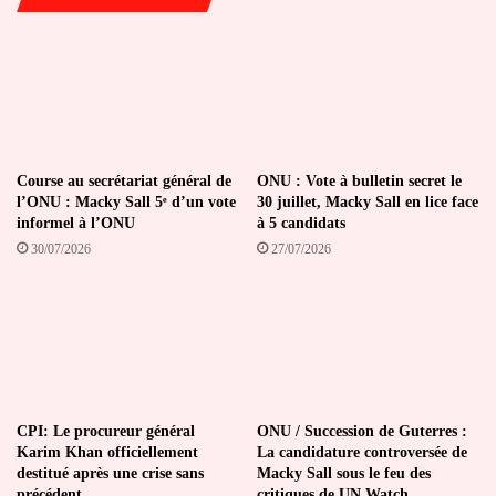
Course au secrétariat général de
ONU : Vote à bulletin secret le
l’ONU : Macky Sall 5ᵉ d’un vote
30 juillet, Macky Sall en lice face
informel à l’ONU
à 5 candidats
30/07/2026
27/07/2026
CPI: Le procureur général
ONU / Succession de Guterres :
Karim Khan officiellement
La candidature controversée de
destitué après une crise sans
Macky Sall sous le feu des
précédent
critiques de UN Watch