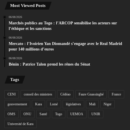
Most Viewed Posts
06/08/2026
Marchés publics au Togo : l’ARCOP sensibilise les acteurs sur
l’éthique et les sanctions
06/08/2026
Mercato : l’Ivoirien Yan Diomandé s’engage avec le Real Madrid
pour 140 millions d’euros
06/08/2026
Bénin : Patrice Talon prend les rênes du Sénat
Tags
CENI
conseil des ministres
Cédéao
Faure Gnassingbé
France
gouvernement
Kara
Lomé
législatives
Mali
Niger
OMS
ONU
Santé
Togo
UEMOA
UNIR
Université de Kara