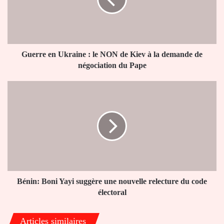
le
NON
de
Kiev
à
la
Guerre en Ukraine : le NON de Kiev à la demande de
demande
négociation du Pape
de
négociation
Bénin:
du
Boni
Pape
Yayi
suggère
une
nouvelle
relecture
du
code
électoral
Bénin: Boni Yayi suggère une nouvelle relecture du code
électoral
Articles similaires