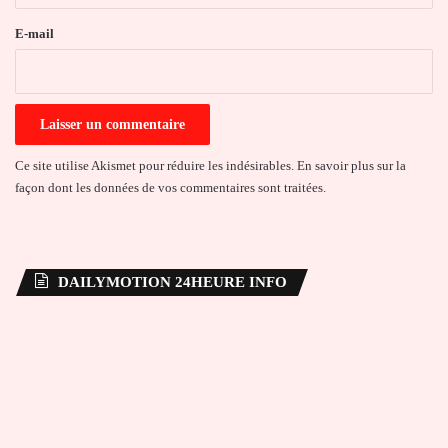
r
e
E-mail
*
Ce site utilise Akismet pour réduire les indésirables.
En savoir plus sur la
façon dont les données de vos commentaires sont traitées
.
DAILYMOTION 24HEURE INFO