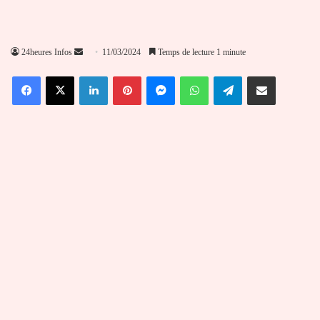
Envoyer
24heures Infos
11/03/2024
Temps de lecture 1 minute
un
Facebook
X
Linkedin
Pinterest
Messenger
WhatsApp
Telegram
Partager par email
courriel