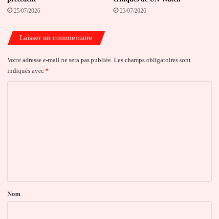
25/07/2026
23/07/2026
Laisser un commentaire
Votre adresse e-mail ne sera pas publiée.
Les champs obligatoires sont
indiqués avec
*
C
o
m
m
e
n
t
a
Nom
i