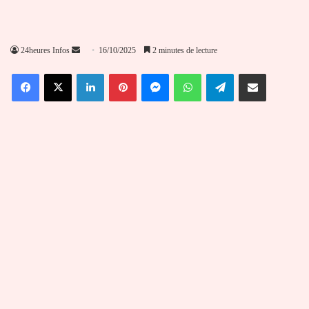
Envoyer
24heures Infos
16/10/2025
2 minutes de lecture
un
Facebook
X
Linkedin
Pinterest
Messenger
WhatsApp
Telegram
Partager par email
courriel