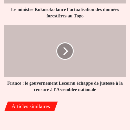
au
Togo
Le ministre Kokoroko lance l’actualisation des données
forestières au Togo
France
:
le
gouvernement
Lecornu
échappe
de
justesse
à
la
France : le gouvernement Lecornu échappe de justesse à la
censure
censure à l’Assemblée nationale
à
l’Assemblée
Articles similaires
nationale