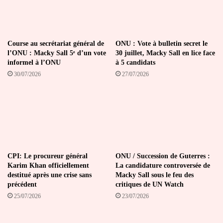
Course au secrétariat général de
ONU : Vote à bulletin secret le
l’ONU : Macky Sall 5ᵉ d’un vote
30 juillet, Macky Sall en lice face
informel à l’ONU
à 5 candidats
30/07/2026
27/07/2026
CPI: Le procureur général
ONU / Succession de Guterres :
Karim Khan officiellement
La candidature controversée de
destitué après une crise sans
Macky Sall sous le feu des
précédent
critiques de UN Watch
25/07/2026
23/07/2026