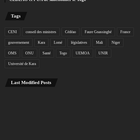
Tags
CENI
conseil des ministres
Cédéao
Faure Gnassingbé
France
gouvernement
Kara
Lomé
législatives
Mali
Niger
OMS
ONU
Santé
Togo
UEMOA
UNIR
Université de Kara
Last Modified Posts