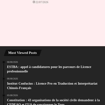
22/07/2026
Most Viewed Posts
06/08/2026
ESTBA : appel à candidatures pour les parcours de Licence
professionnelle
06/08/2026
Institut Confucius : Licence Pro en Traduction et Interprétariat
Chinois-Français
05/08/2026
Constitution : 43 organisations de la société civile demandent à la
CEDEAO et l’UA de sanctionner le Togo