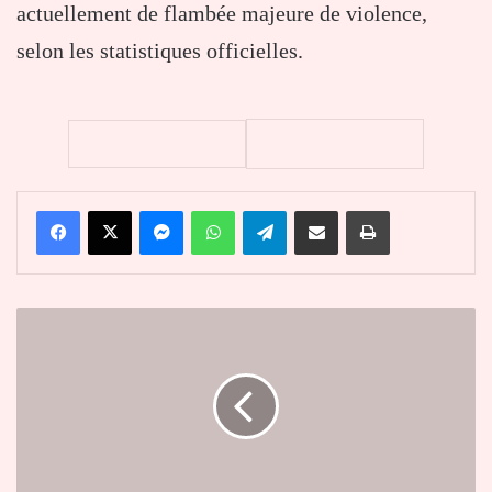
actuellement de flambée majeure de violence,
selon les statistiques officielles.
Facebook
X
Messenger
WhatsApp
Telegram
Partager par email
Imprimer
Le
ministre
Kokoroko
lance
l’actualisation
des
données
forestières