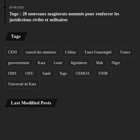
05/08/2026
Togo : 28 nouveaux magistrats nommés pour renforcer les
juridictions civiles et militaires
Tags
CENI
conseil des ministres
Cédéao
Faure Gnassingbé
France
gouvernement
Kara
Lomé
législatives
Mali
Niger
OMS
ONU
Santé
Togo
UEMOA
UNIR
Université de Kara
Last Modified Posts