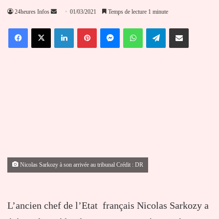
Envoyer
24heures Infos
01/03/2021
Temps de lecture 1 minute
un
Facebook
X
Linkedin
Pinterest
Messenger
WhatsApp
Telegram
Partager par email
courriel
Nicolas Sarkozy à son arrivée au tribunal Crédit : DR
L’ancien chef de l’Etat français Nicolas Sarkozy a