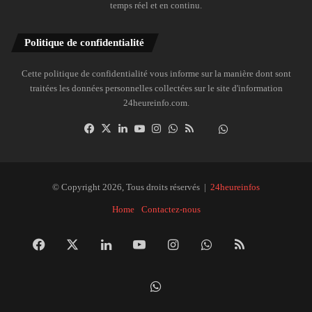
temps réel et en continu.
Politique de confidentialité
Cette politique de confidentialité vous informe sur la manière dont sont
traitées les données personnelles collectées sur le site d'information
24heureinfo.com.
Facebook
X
Linkedin
YouTube
Instagram
WhatsApp
RSS
Dailymotion
Suivre
la
chaîne
24heureinfo
© Copyright 2026, Tous droits réservés |
24heureinfos
sur
Home
Contactez-nous
WhatsApp
Facebook
X
Linkedin
YouTube
Instagram
WhatsApp
RSS
Dai
Suivre