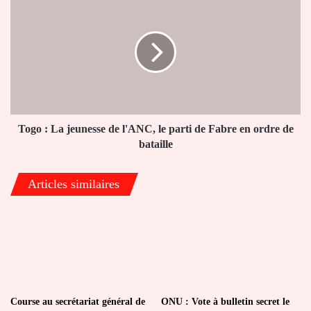
:
La
jeunesse
de
l'ANC,
le
parti
de
Fabre
Togo : La jeunesse de l'ANC, le parti de Fabre en ordre de
en
bataille
ordre
de
Articles similaires
bataille
Course au secrétariat général de
ONU : Vote à bulletin secret le