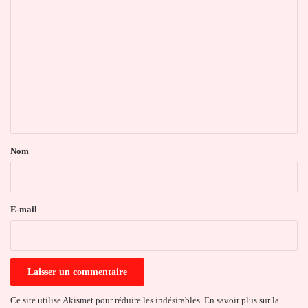
C
o
m
m
e
n
t
a
Nom
i
r
e
E-mail
*
Ce site utilise Akismet pour réduire les indésirables.
En savoir plus sur la