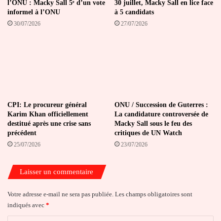
l’ONU : Macky Sall 5ᵉ d’un vote
30 juillet, Macky Sall en lice face
informel à l’ONU
à 5 candidats
30/07/2026
27/07/2026
CPI: Le procureur général
ONU / Succession de Guterres :
Karim Khan officiellement
La candidature controversée de
destitué après une crise sans
Macky Sall sous le feu des
précédent
critiques de UN Watch
25/07/2026
23/07/2026
Laisser un commentaire
Votre adresse e-mail ne sera pas publiée.
Les champs obligatoires sont
indiqués avec
*