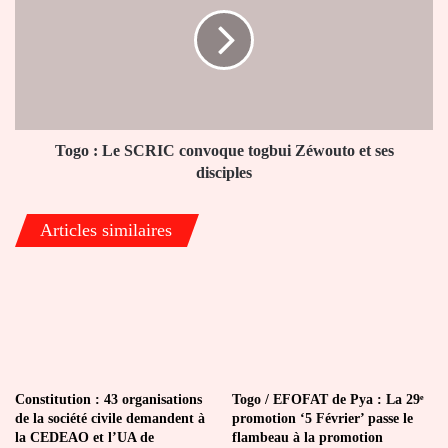
Le
SCRIC
convoque
togbui
Zéwouto
et
ses
disciples
Togo : Le SCRIC convoque togbui Zéwouto et ses
disciples
Articles similaires
Constitution : 43 organisations
Togo / EFOFAT de Pya : La 29ᵉ
de la société civile demandent à
promotion ‘5 Février’ passe le
la CEDEAO et l’UA de
flambeau à la promotion