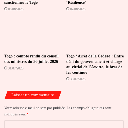
sanctionner le Togo
‘Résilience’
05/08/2026
02/08/2026
Togo : compte rendu du conseil
Togo / Arrêt de la Cedeao : Entre
des ministres du 30 juillet 2026
déni du gouvernement et charge
au vitriol de l’Asvitto, le bras de
31/07/2026
fer continue
30/07/2026
Laisser un commentaire
Votre adresse e-mail ne sera pas publiée.
Les champs obligatoires sont
indiqués avec
*
C