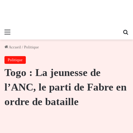
Menu
Re
Accueil
/
Politique
Politique
Togo : La jeunesse de
l’ANC, le parti de Fabre en
ordre de bataille