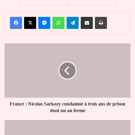
Facebook
X
Messenger
WhatsApp
Telegram
Partager par email
Imprimer
France
:
Nicolas
Sarkozy
condamné
à
trois
ans
de
prison
France : Nicolas Sarkozy condamné à trois ans de prison
dont
dont un an ferme
un
an
Togo
ferme
: