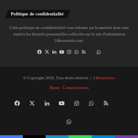
Politique de confidentialité
Cette politique de confidentialité vous informe sur la manière dont sont
traitées les données personnelles collectées sur le site d'information
24heureinfo.com.
Facebook
X
Linkedin
YouTube
Instagram
WhatsApp
RSS
Dailymotion
Suivre
la
chaîne
24heureinfo
© Copyright 2026, Tous droits réservés |
24heureinfos
sur
Home
Contactez-nous
WhatsApp
Facebook
X
Linkedin
YouTube
Instagram
WhatsApp
RSS
Dai
Suivre
la