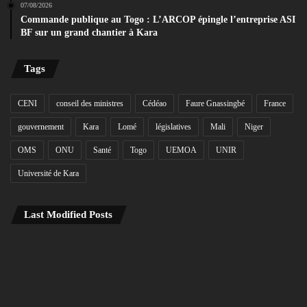
07/08/2026
Commande publique au Togo : L’ARCOP épingle l’entreprise ASI
BF sur un grand chantier à Kara
Tags
CENI
conseil des ministres
Cédéao
Faure Gnassingbé
France
gouvernement
Kara
Lomé
législatives
Mali
Niger
OMS
ONU
Santé
Togo
UEMOA
UNIR
Université de Kara
Last Modified Posts