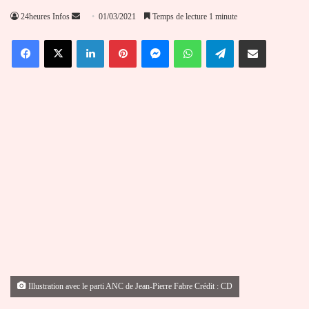
Envoyer
24heures Infos
01/03/2021
Temps de lecture 1 minute
un
Facebook
X
Linkedin
Pinterest
Messenger
WhatsApp
Telegram
Partager par email
courriel
Illustration avec le parti ANC de Jean-Pierre Fabre Crédit : CD