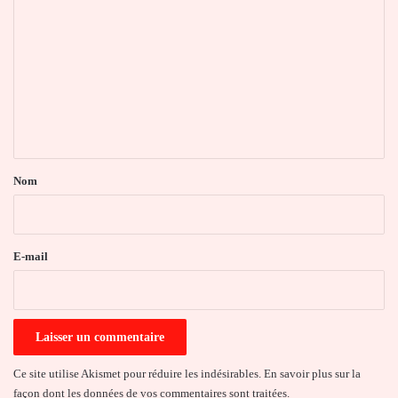
o
m
m
e
n
t
a
Nom
i
r
e
E-mail
*
Ce site utilise Akismet pour réduire les indésirables.
En savoir plus sur la
façon dont les données de vos commentaires sont traitées
.