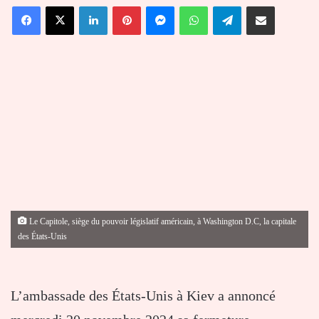
Facebook
X
Linkedin
Pinterest
Messenger
WhatsApp
Telegram
Partager par email
courriel
Le Capitole, siège du pouvoir législatif américain, à Washington D.C, la capitale
des États-Unis
L’ambassade des États-Unis à Kiev a annoncé