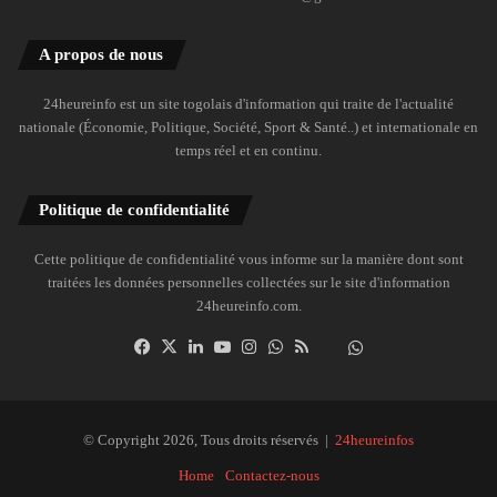
A propos de nous
24heureinfo est un site togolais d'information qui traite de l'actualité
nationale (Économie, Politique, Société, Sport & Santé..) et internationale en
temps réel et en continu.
Politique de confidentialité
Cette politique de confidentialité vous informe sur la manière dont sont
traitées les données personnelles collectées sur le site d'information
24heureinfo.com.
Facebook
X
Linkedin
YouTube
Instagram
WhatsApp
RSS
Dailymotion
Suivre
la
chaîne
24heureinfo
© Copyright 2026, Tous droits réservés |
24heureinfos
sur
Home
Contactez-nous
WhatsApp