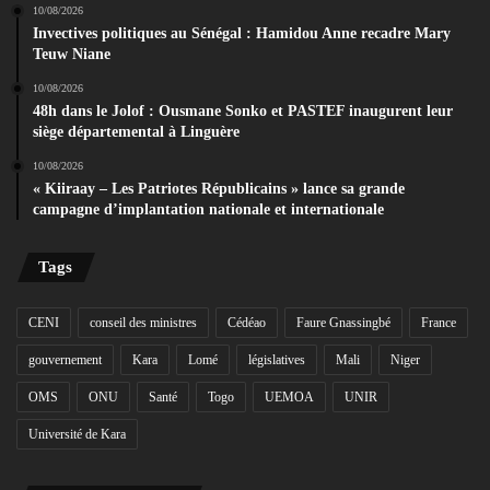
10/08/2026
Invectives politiques au Sénégal : Hamidou Anne recadre Mary
Teuw Niane
10/08/2026
48h dans le Jolof : Ousmane Sonko et PASTEF inaugurent leur
siège départemental à Linguère
10/08/2026
« Kiiraay – Les Patriotes Républicains » lance sa grande
campagne d’implantation nationale et internationale
Tags
CENI
conseil des ministres
Cédéao
Faure Gnassingbé
France
gouvernement
Kara
Lomé
législatives
Mali
Niger
OMS
ONU
Santé
Togo
UEMOA
UNIR
Université de Kara