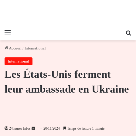
Menu
Re
Accueil
/
International
International
Les États-Unis ferment
leur ambassade en Ukraine
Envoyer
24heures Infos
20/11/2024
Temps de lecture 1 minute
un