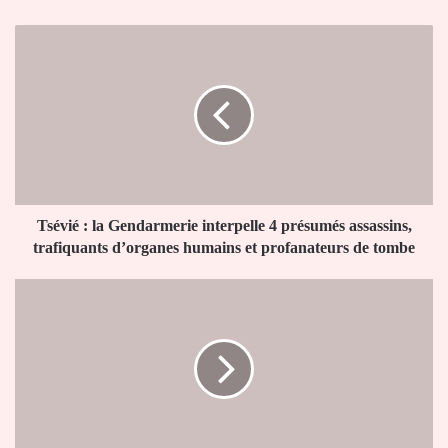
Tsévié
:
la
Gendarmerie
interpelle
4
présumés
assassins,
trafiquants
d’organes
Tsévié : la Gendarmerie interpelle 4 présumés assassins,
humains
trafiquants d’organes humains et profanateurs de tombe
et
profanateurs
P.
de
Diddy
tombe
de
nouveau
accusé:
un
homme
de