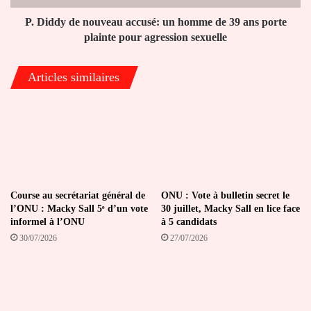
39
ans
P. Diddy de nouveau accusé: un homme de 39 ans porte
porte
plainte pour agression sexuelle
plainte
pour
Articles similaires
agression
sexuelle
Course au secrétariat général de
ONU : Vote à bulletin secret le
l’ONU : Macky Sall 5ᵉ d’un vote
30 juillet, Macky Sall en lice face
informel à l’ONU
à 5 candidats
30/07/2026
27/07/2026