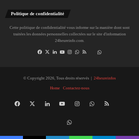
Politique de confidentialité
Cette politique de confidentialité vous informe sur la manière dont sont
traitées les données personnelles collectées sur le site d'information
24heureinfo.com.
Facebook
X
Linkedin
YouTube
Instagram
WhatsApp
RSS
Dailymotion
Suivre
la
chaîne
24heureinfo
© Copyright 2026, Tous droits réservés |
24heureinfos
sur
Home
Contactez-nous
WhatsApp
Facebook
X
Linkedin
YouTube
Instagram
WhatsApp
RSS
Dai
Suivre
la