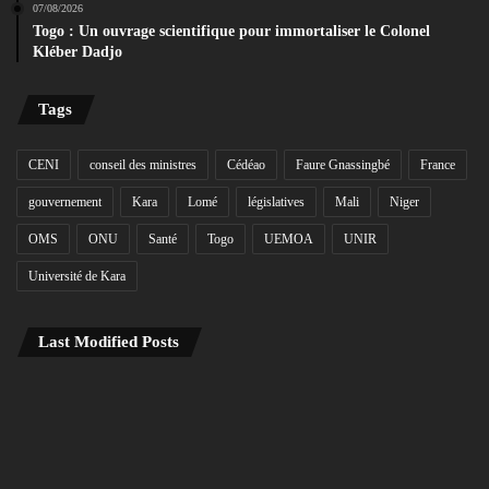
07/08/2026
Togo : Un ouvrage scientifique pour immortaliser le Colonel
Kléber Dadjo
Tags
CENI
conseil des ministres
Cédéao
Faure Gnassingbé
France
gouvernement
Kara
Lomé
législatives
Mali
Niger
OMS
ONU
Santé
Togo
UEMOA
UNIR
Université de Kara
Last Modified Posts