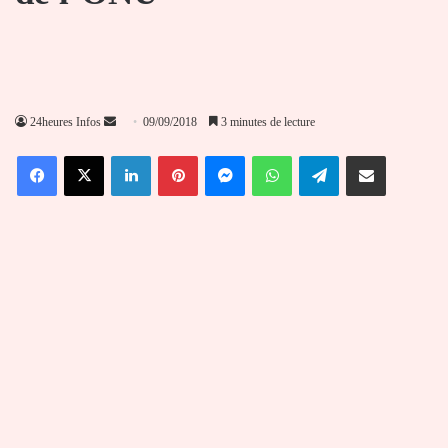
Envoyer
24heures Infos
09/09/2018
3 minutes de lecture
un
Facebook
X
Linkedin
Pinterest
Messenger
WhatsApp
Telegram
Partager par email
courriel