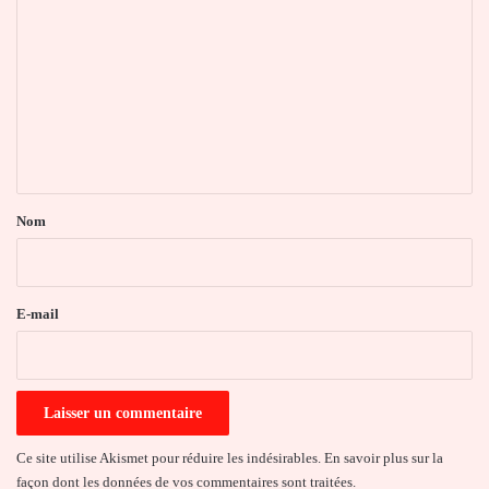
o
m
m
e
n
t
a
Nom
i
r
e
E-mail
*
Ce site utilise Akismet pour réduire les indésirables.
En savoir plus sur la
façon dont les données de vos commentaires sont traitées
.