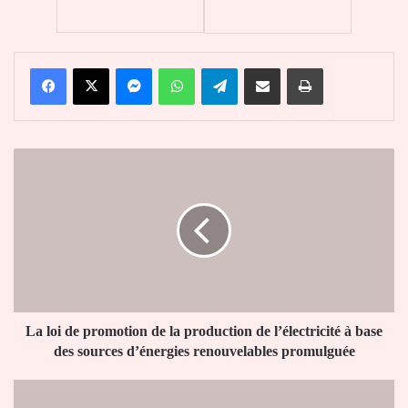
Facebook
X
Messenger
WhatsApp
Telegram
Partager par email
Imprimer
La
loi
de
promotion
de
la
production
de
l’électricité
à
La loi de promotion de la production de l’électricité à base
base
des sources d’énergies renouvelables promulguée
des
sources
Terrorisme:
d’énergies
Le