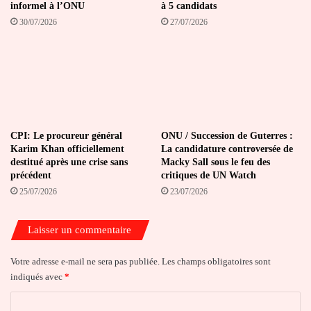
informel à l’ONU
à 5 candidats
30/07/2026
27/07/2026
CPI: Le procureur général
ONU / Succession de Guterres :
Karim Khan officiellement
La candidature controversée de
destitué après une crise sans
Macky Sall sous le feu des
précédent
critiques de UN Watch
25/07/2026
23/07/2026
Laisser un commentaire
Votre adresse e-mail ne sera pas publiée.
Les champs obligatoires sont
indiqués avec
*
C