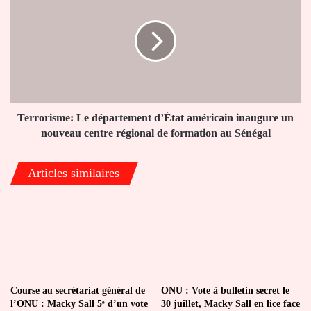
renouvelables
département
promulguée
d’État
américain
inaugure
un
nouveau
centre
régional
Terrorisme: Le département d’État américain inaugure un
de
nouveau centre régional de formation au Sénégal
formation
au
Articles similaires
Sénégal
Course au secrétariat général de
ONU : Vote à bulletin secret le
l’ONU : Macky Sall 5ᵉ d’un vote
30 juillet, Macky Sall en lice face