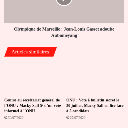
Louis
Gasset
adoube
Aubameyang
Olympique de Marseille : Jean-Louis Gasset adoube
Aubameyang
Articles similaires
Course au secrétariat général de
ONU : Vote à bulletin secret le
l’ONU : Macky Sall 5ᵉ d’un vote
30 juillet, Macky Sall en lice face
informel à l’ONU
à 5 candidats
30/07/2026
27/07/2026