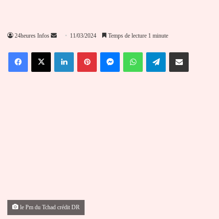
Envoyer
24heures Infos
11/03/2024
Temps de lecture 1 minute
un
Facebook
X
Linkedin
Pinterest
Messenger
WhatsApp
Telegram
Partager par email
courriel
le Pm du Tchad crédit DR