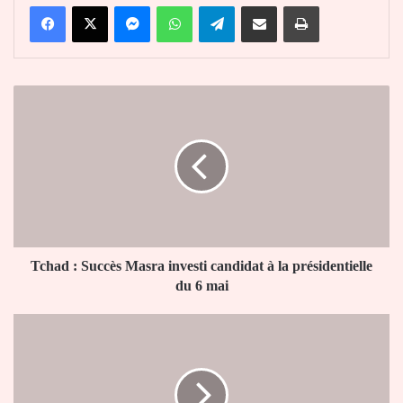
Facebook
X
Messenger
WhatsApp
Telegram
Partager par email
Imprimer
Tchad
:
Succès
Masra
investi
candidat
à
la
présidentielle
du
Tchad : Succès Masra investi candidat à la présidentielle
6
du 6 mai
mai
Olympique
de
Marseille
:
Jean-