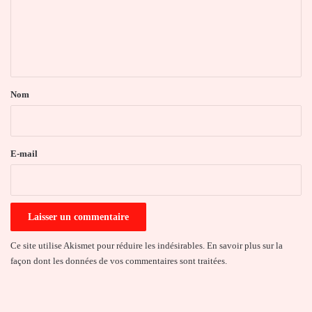
m
e
n
t
a
Nom
i
r
e
E-mail
*
Ce site utilise Akismet pour réduire les indésirables.
En savoir plus sur la
façon dont les données de vos commentaires sont traitées
.