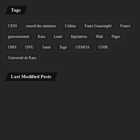
Tags
CENI
conseil des ministres
Cédéao
Faure Gnassingbé
France
gouvernement
Kara
Lomé
législatives
Mali
Niger
OMS
ONU
Santé
Togo
UEMOA
UNIR
Université de Kara
Last Modified Posts