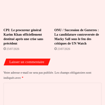
CPI: Le procureur général
ONU / Succession de Guterres :
Karim Khan officiellement
La candidature controversée de
destitué après une crise sans
Macky Sall sous le feu des
précédent
critiques de UN Watch
25/07/2026
23/07/2026
Laisser un commentaire
Votre adresse e-mail ne sera pas publiée.
Les champs obligatoires sont
indiqués avec
*
C
o
m