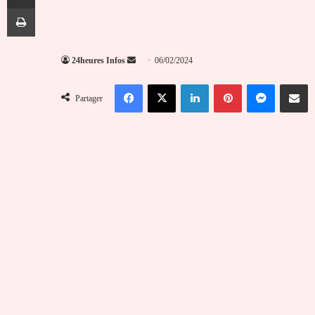
Imprimer
Envoyer
24heures Infos
06/02/2024
un
Facebook
X
Linkedin
Pinterest
Messenger
Partag
courriel
Partager