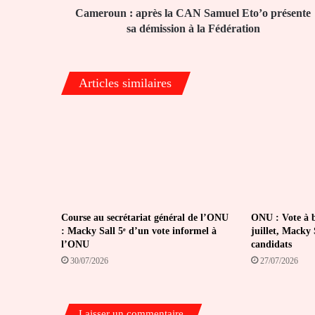
démission
Cameroun : après la CAN Samuel Eto’o présente
à
sa démission à la Fédération
la
Fédération
Articles similaires
Course au secrétariat général de l’ONU
ONU : Vote à bu
: Macky Sall 5ᵉ d’un vote informel à
juillet, Macky S
l’ONU
candidats
30/07/2026
27/07/2026
Laisser un commentaire