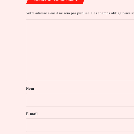
Votre adresse e-mail ne sera pas publiée.
Les champs obligatoires s
C
o
m
m
e
n
t
a
Nom
i
r
e
E-mail
*