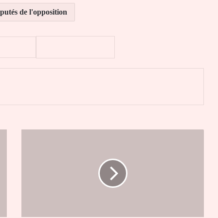
putés de l'opposition
er
Des
togolais
menacés
d'expulsion
en
Egypte