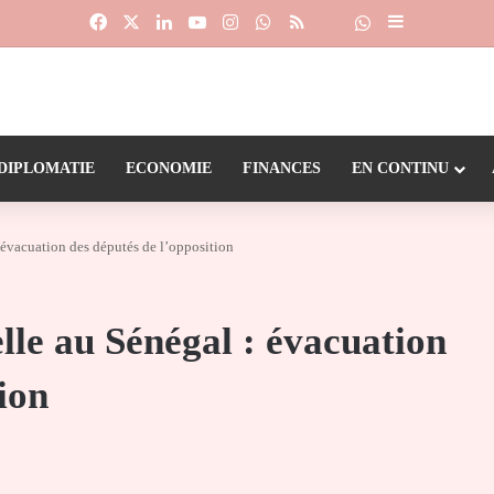
Facebook
X
Linkedin
YouTube
Instagram
WhatsApp
RSS
Suivre la chaîne
Dailymotion
Sidebar (barr
DIPLOMATIE
ECONOMIE
FINANCES
EN CONTINU
: évacuation des députés de l’opposition
lle au Sénégal : évacuation
ion