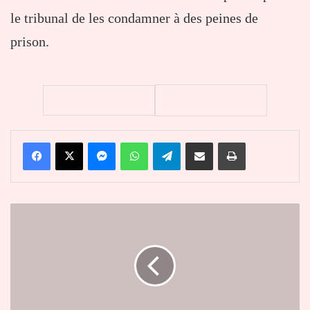
le tribunal de les condamner à des peines de
prison.
Facebook
X
Messenger
WhatsApp
Telegram
Partager par email
Imprimer
Tône
:
le
nouveau
préfet
Ouro
Gouroungou