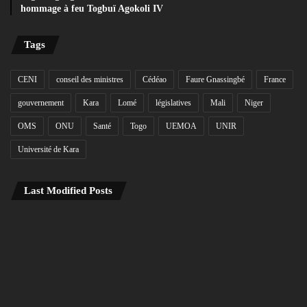
hommage à feu Togbuï Agokoli IV
Tags
CENI
conseil des ministres
Cédéao
Faure Gnassingbé
France
gouvernement
Kara
Lomé
législatives
Mali
Niger
OMS
ONU
Santé
Togo
UEMOA
UNIR
Université de Kara
Last Modified Posts