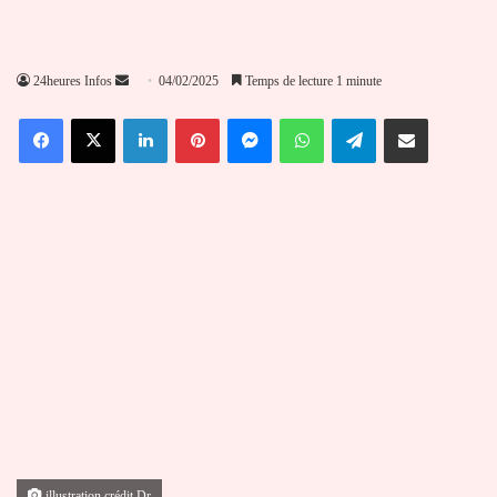
Envoyer
24heures Infos
04/02/2025
Temps de lecture 1 minute
un
Facebook
X
Linkedin
Pinterest
Messenger
WhatsApp
Telegram
Partager par email
courriel
illustration crédit Dr