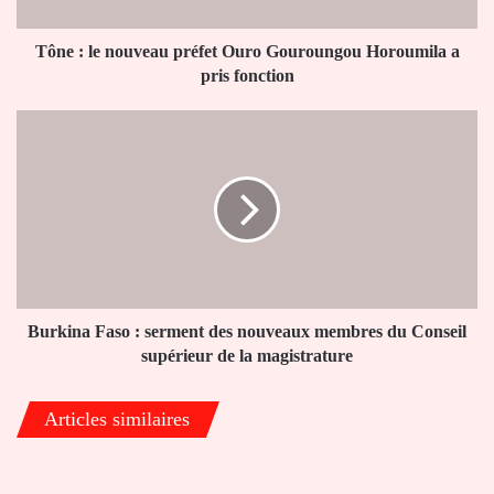
Horoumila
a
pris
Tône : le nouveau préfet Ouro Gouroungou Horoumila a
fonction
pris fonction
Burkina
Faso
:
serment
des
nouveaux
membres
du
Conseil
supérieur
Burkina Faso : serment des nouveaux membres du Conseil
de
supérieur de la magistrature
la
magistrature
Articles similaires