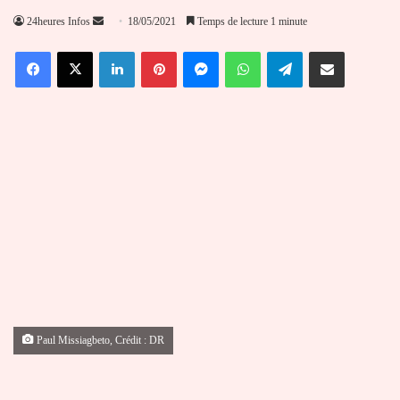
Envoyer
24heures Infos
18/05/2021
Temps de lecture 1 minute
un
Facebook
X
Linkedin
Pinterest
Messenger
WhatsApp
Telegram
Partager par email
courriel
Paul Missiagbeto, Crédit : DR