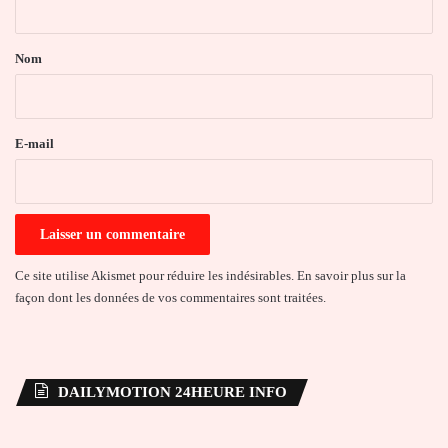
t
a
Nom
i
r
e
E-mail
*
Ce site utilise Akismet pour réduire les indésirables.
En savoir plus sur la
façon dont les données de vos commentaires sont traitées
.
DAILYMOTION 24HEURE INFO