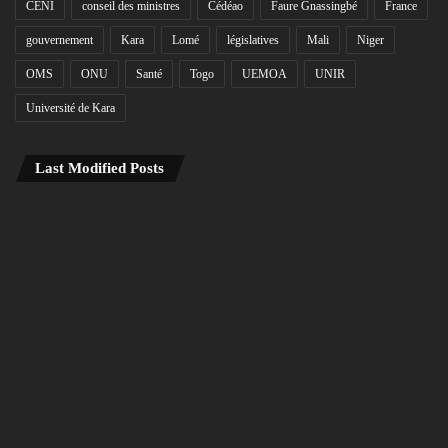
CENI
conseil des ministres
Cédéao
Faure Gnassingbé
France
gouvernement
Kara
Lomé
législatives
Mali
Niger
OMS
ONU
Santé
Togo
UEMOA
UNIR
Université de Kara
Last Modified Posts