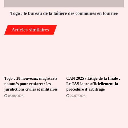
des
communes
en
Togo : le bureau de la faîtière des communes en tournée
tournée
Articles similaires
Togo : 28 nouveaux magistrats
CAN 2025 / Litige de la finale :
nommés pour renforcer les
Le TAS lance officiellement la
juridictions civiles et militaires
procédure d’arbitrage
05/08/2026
22/07/2026