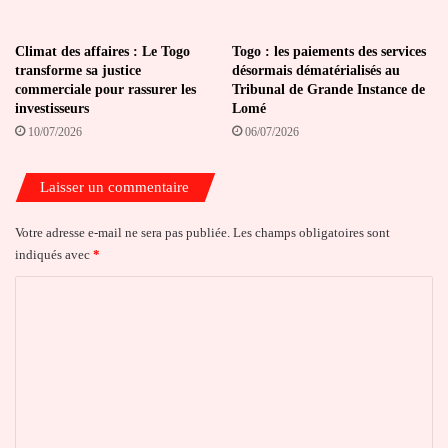
Climat des affaires : Le Togo
Togo : les paiements des services
transforme sa justice
désormais dématérialisés au
commerciale pour rassurer les
Tribunal de Grande Instance de
investisseurs
Lomé
10/07/2026
06/07/2026
Laisser un commentaire
Votre adresse e-mail ne sera pas publiée.
Les champs obligatoires sont
indiqués avec
*
C
o
m
m
e
n