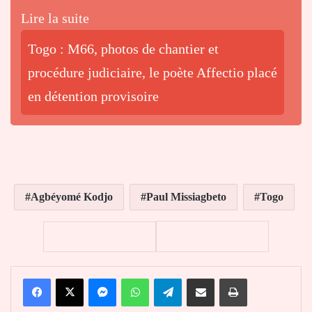
Lire la suite
Togo : M66, photos de chantier et
procédure judiciaire, le poète Affectio placé
en détention provisoire
Agbéyomé Kodjo
Paul Missiagbeto
Togo
Facebook
X
Messenger
WhatsApp
Telegram
Partager par email
Imprimer