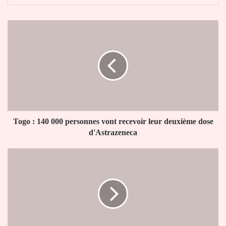
Togo
:
140
000
personnes
vont
recevoir
leur
deuxième
dose
Togo : 140 000 personnes vont recevoir leur deuxième dose
d'Astrazeneca
d'Astrazeneca
Togo
:
le
bureau
de
la
faîtière