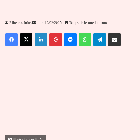
Envoyer
24heures Infos
19/02/2025
Temps de lecture 1 minute
un
Facebook
X
Linkedin
Pinterest
Messenger
WhatsApp
Telegram
Partager par email
courriel
illustration crédit Dr