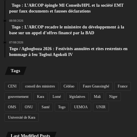
Togo : L’ARCOP épingle MI Conseils/HPL et la société EMT
pour faux documents et fausses déclarations
08/08/2026
Togo : L’ARCOP recadre le ministère du développement à la
base sur un appel d’offres financé par la BAD
07/08/2026
Togo / Agbogboza 2026 : Festivités annulées et rites restreints en
hommage à feu Togbuï Agokoli IV
Tags
CENI
conseil des ministres
Cédéao
Faure Gnassingbé
France
gouvernement
Kara
Lomé
législatives
Mali
Niger
OMS
ONU
Santé
Togo
UEMOA
UNIR
Université de Kara
Last Modified Posts