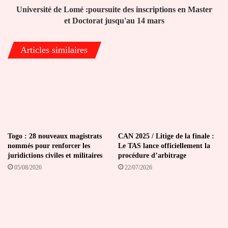
Doctorat
Université de Lomé :poursuite des inscriptions en Master
jusqu'au
et Doctorat jusqu'au 14 mars
14
mars
Articles similaires
Togo : 28 nouveaux magistrats
CAN 2025 / Litige de la finale :
nommés pour renforcer les
Le TAS lance officiellement la
juridictions civiles et militaires
procédure d’arbitrage
05/08/2026
22/07/2026