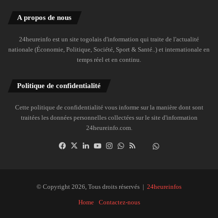
A propos de nous
24heureinfo est un site togolais d'information qui traite de l'actualité
nationale (Économie, Politique, Société, Sport & Santé..) et internationale en
temps réel et en continu.
Politique de confidentialité
Cette politique de confidentialité vous informe sur la manière dont sont
traitées les données personnelles collectées sur le site d'information
24heureinfo.com.
Facebook
X
Linkedin
YouTube
Instagram
WhatsApp
RSS
Dailymotion
Suivre
la
chaîne
24heureinfo
© Copyright 2026, Tous droits réservés |
24heureinfos
sur
Home
Contactez-nous
WhatsApp