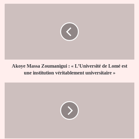
Akoye
Massa Zoumanigui
:
«
L’Université
de
Lomé
est
une
institution
Akoye Massa Zoumanigui : « L’Université de Lomé est
véritablement
une institution véritablement universitaire »
universitaire
»
Université
de
Lomé
:poursuite
des
inscriptions
en
Master
et