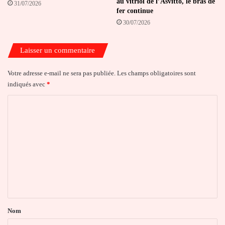
au vitriol de l’Asvitto, le bras de
31/07/2026
fer continue
30/07/2026
Laisser un commentaire
Votre adresse e-mail ne sera pas publiée.
Les champs obligatoires sont
indiqués avec
*
C
o
m
m
e
n
t
a
Nom
i