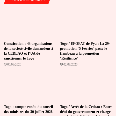
a
l’université
de
Lomé
Constitution : 43 organisations
Togo / EFOFAT de Pya : La 29ᵉ
de la société civile demandent à
promotion ‘5 Février’ passe le
la CEDEAO et l’UA de
flambeau à la promotion
sanctionner le Togo
‘Résilience’
05/08/2026
02/08/2026
Togo : compte rendu du conseil
Togo / Arrêt de la Cedeao : Entre
des ministres du 30 juillet 2026
déni du gouvernement et charge