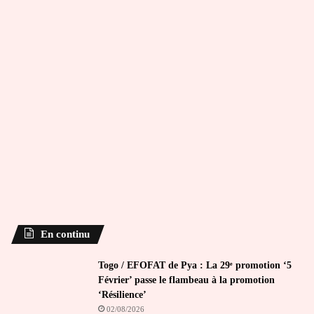
En continu
Togo / EFOFAT de Pya : La 29ᵉ promotion ‘5
Février’ passe le flambeau à la promotion
‘Résilience’
02/08/2026