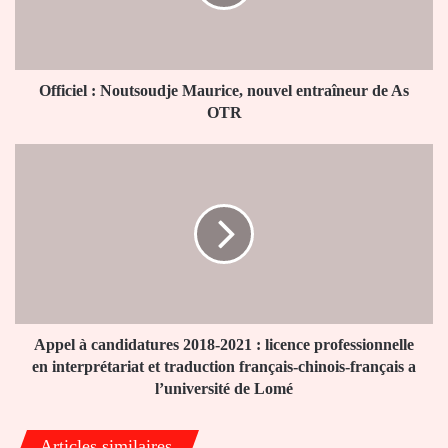
entraîneur
de
As
OTR
Officiel : Noutsoudje Maurice, nouvel entraîneur de As
OTR
Appel
à
candidatures
2018-
2021
:
licence
professionnelle
en
interprétariat
Appel à candidatures 2018-2021 : licence professionnelle
et
en interprétariat et traduction français-chinois-français a
traduction
l’université de Lomé
français-
chinois-
Articles similaires
français