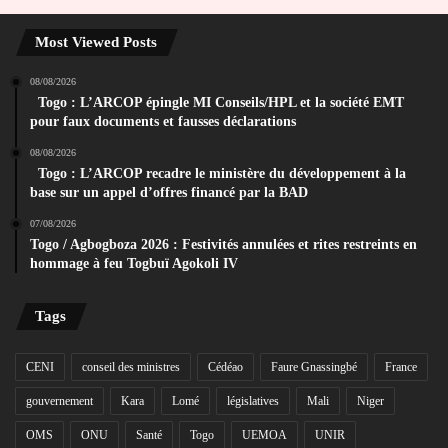
Most Viewed Posts
08/08/2026
Togo : L’ARCOP épingle MI Conseils/HPL et la société EMT
pour faux documents et fausses déclarations
08/08/2026
Togo : L’ARCOP recadre le ministère du développement à la
base sur un appel d’offres financé par la BAD
07/08/2026
Togo / Agbogboza 2026 : Festivités annulées et rites restreints en
hommage à feu Togbuï Agokoli IV
Tags
CENI
conseil des ministres
Cédéao
Faure Gnassingbé
France
gouvernement
Kara
Lomé
législatives
Mali
Niger
OMS
ONU
Santé
Togo
UEMOA
UNIR