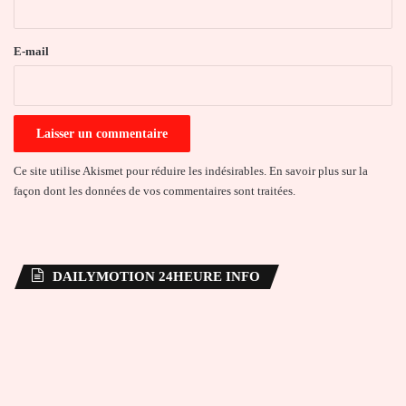
r
e
E-mail
*
Ce site utilise Akismet pour réduire les indésirables.
En savoir plus sur la
façon dont les données de vos commentaires sont traitées
.
DAILYMOTION 24HEURE INFO