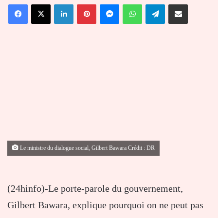
Facebook
X
Linkedin
Pinterest
Messenger
WhatsApp
Telegram
Partager par email
courriel
Le ministre du dialogue social, Gilbert Bawara Crédit : DR
(24hinfo)-Le porte-parole du gouvernement,
Gilbert Bawara, explique pourquoi on ne peut pas