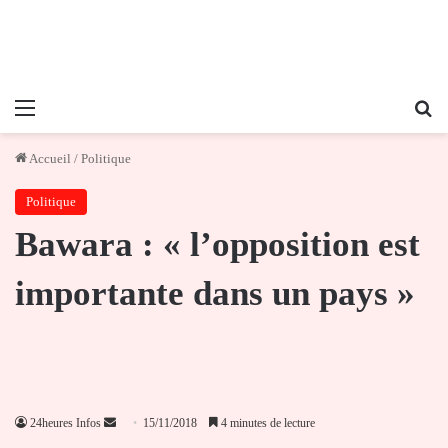
Menu
Re
Accueil
/
Politique
Politique
Bawara : « l’opposition est
importante dans un pays »
Envoyer
24heures Infos
15/11/2018
4 minutes de lecture
un