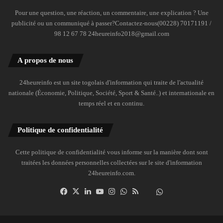
Pour une question, une réaction, un commentaire, une explication ? Une
publicité ou un communiqué à passer?Contactez-nous(00228) 70171191 /
98 12 67 78 24heureinfo2018@gmail.com
A propos de nous
24heureinfo est un site togolais d'information qui traite de l'actualité
nationale (Économie, Politique, Société, Sport & Santé..) et internationale en
temps réel et en continu.
Politique de confidentialité
Cette politique de confidentialité vous informe sur la manière dont sont
traitées les données personnelles collectées sur le site d'information
24heureinfo.com.
Facebook
X
Linkedin
YouTube
Instagram
WhatsApp
RSS
Dailymotion
Suivre
la
chaîne