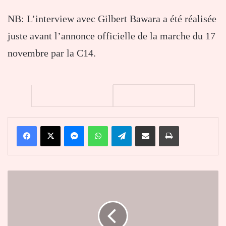
NB: L’interview avec Gilbert Bawara a été réalisée
juste avant l’annonce officielle de la marche du 17
novembre par la C14.
Facebook
X
Messenger
WhatsApp
Telegram
Partager par email
Imprimer
Officiel
:
Noutsoudje
Maurice,
nouvel