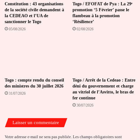
Constitution : 43 organisations
Togo / EFOFAT de Pya : La 29ᵉ
de la société civile demandent à
promotion ‘5 Février’ passe le
la CEDEAO et l’UA de
flambeau à la promotion
sanctionner le Togo
‘Résilience’
05/08/2026
02/08/2026
Togo : compte rendu du conseil
Togo / Arrêt de la Cedeao : Entre
des ministres du 30 juillet 2026
déni du gouvernement et charge
au vitriol de l’Asvitto, le bras de
31/07/2026
fer continue
30/07/2026
Laisser un commentaire
Votre adresse e-mail ne sera pas publiée.
Les champs obligatoires sont