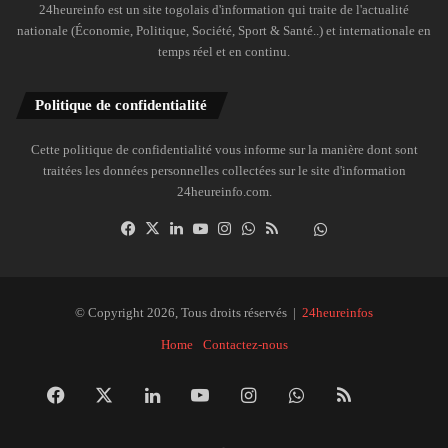
24heureinfo est un site togolais d'information qui traite de l'actualité
nationale (Économie, Politique, Société, Sport & Santé..) et internationale en
temps réel et en continu.
Politique de confidentialité
Cette politique de confidentialité vous informe sur la manière dont sont
traitées les données personnelles collectées sur le site d'information
24heureinfo.com.
Facebook
X
Linkedin
YouTube
Instagram
WhatsApp
RSS
Dailymotion
Suivre
la
chaîne
24heureinfo
© Copyright 2026, Tous droits réservés |
24heureinfos
sur
Home
Contactez-nous
WhatsApp
Facebook
X
Linkedin
YouTube
Instagram
WhatsApp
RSS
Dai