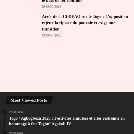
le bras de fer continue
30/07/2026
Arrêt de la CEDEAO sur le Togo : L’opposition
rejette la riposte du pouvoir et exige une
transition
29/07/2026
Most Viewed Posts
07/08/2026
Togo / Agbogboza 2026 : Festivités annulées et rites restreints en
hommage à feu Togbuï Agokoli IV
07/08/2026