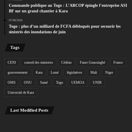
Commande publique au Togo : L’ARCOP épingle l’entreprise ASI
BF sur un grand chantier à Kara
07/08/2026
Togo : plus d’un milliard de FCFA débloqués pour secourir les
sinistrés des inondations de juin
Tags
CENI
conseil des ministres
Cédéao
Faure Gnassingbé
France
gouvernement
Kara
Lomé
législatives
Mali
Niger
OMS
ONU
Santé
Togo
UEMOA
UNIR
Université de Kara
Last Modified Posts