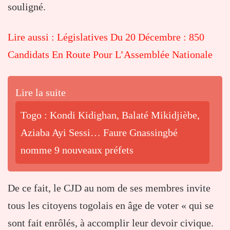
souligné.
Lire aussi : Législatives Du 20 Décembre : 850
Candidats En Route Pour L’Assemblée Nationale
Lire la suite
Togo : Kondi Kidighan, Balaté Mikidjièbe,
Aziaba Ayi Sessi… Faure Gnassingbé
nomme 9 nouveaux préfets
De ce fait, le CJD au nom de ses membres invite
tous les citoyens togolais en âge de voter « qui se
sont fait enrôlés, à accomplir leur devoir civique.