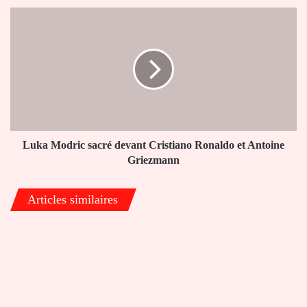
enfants
Luka
malformés
Modric
sacré
devant
Cristiano
Ronaldo
et
Antoine
Griezmann
Luka Modric sacré devant Cristiano Ronaldo et Antoine
Griezmann
Articles similaires