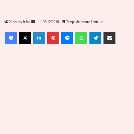
Envoyer
24heures Infos
03/12/2018
Temps de lecture 1 minute
un
Facebook
X
Linkedin
Pinterest
Messenger
WhatsApp
Telegram
Partager par email
courriel