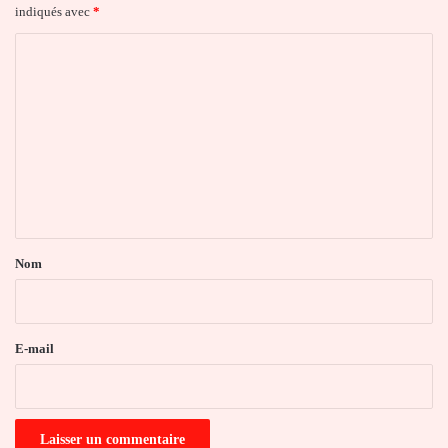
indiqués avec
*
C
o
m
m
e
n
t
a
Nom
i
r
e
E-mail
*