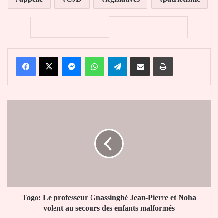
Facebook
X
Messenger
WhatsApp
Telegram
Partager par email
Imprimer
Togo:
Le
professeur
Gnassingbé
Jean-
Pierre
et
Noha
volent
au
Togo: Le professeur Gnassingbé Jean-Pierre et Noha
secours
volent au secours des enfants malformés
des