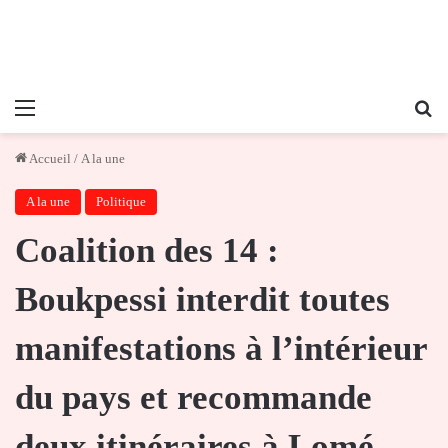
Menu
Re
Accueil
/
A la une
A la une
Politique
Coalition des 14 :
Boukpessi interdit toutes
manifestations à l’intérieur
du pays et recommande
deux itinéraires à Lomé