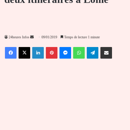
Envoyer
24heures Infos
09/01/2019
Temps de lecture 1 minute
un
Facebook
X
Linkedin
Pinterest
Messenger
WhatsApp
Telegram
Partager par email
courriel