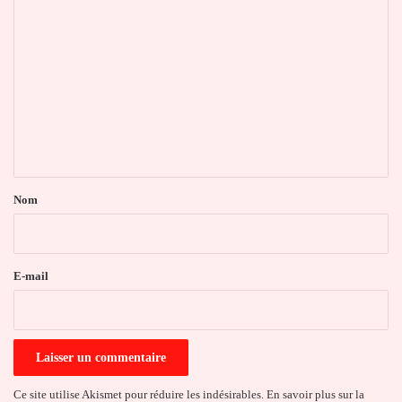
C
o
m
m
e
n
t
a
Nom
i
r
e
E-mail
*
Ce site utilise Akismet pour réduire les indésirables.
En savoir plus sur la