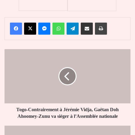
Facebook
X
Messenger
WhatsApp
Telegram
Partager par email
Imprimer
Togo-
Contrairement
à
Jérémie
Vidja,
Gaëtan
Doh
Ahoomey-
Zunu
va
Togo-Contrairement à Jérémie Vidja, Gaëtan Doh
siéger
Ahoomey-Zunu va siéger à l’Assemblée nationale
à
l’Assemblée
Affaire
nationale
Foly