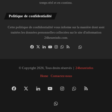
temps réel et en continu.
Politique de confidentialité
Cette politique de confidentialité vous informe sur la manière dont sont
traitées les données personnelles collectées sur le site d'information
24heureinfo.com.
Facebook
X
Linkedin
YouTube
Instagram
WhatsApp
RSS
Dailymotion
Suivre
la
chaîne
24heureinfo
© Copyright 2026, Tous droits réservés |
24heureinfos
sur
Home
Contactez-nous
WhatsApp
Facebook
X
Linkedin
YouTube
Instagram
WhatsApp
RSS
Dai
Suivre