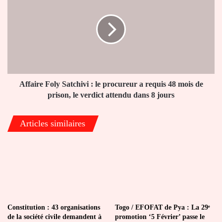
Satchivi
:
le
procureur
a
requis
48
mois
Affaire Foly Satchivi : le procureur a requis 48 mois de
de
prison, le verdict attendu dans 8 jours
prison,
le
Articles similaires
verdict
attendu
dans
8
jours
Constitution : 43 organisations
Togo / EFOFAT de Pya : La 29ᵉ
de la société civile demandent à
promotion ‘5 Février’ passe le