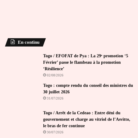
En continu
Togo / EFOFAT de Pya : La 29ᵉ promotion ‘5
Février’ passe le flambeau à la promotion
‘Résilience’
02/08/2026
Togo : compte rendu du conseil des ministres du
30 juillet 2026
31/07/2026
Togo / Arrêt de la Cedeao : Entre déni du
gouvernement et charge au vitriol de l’Asvitto,
le bras de fer continue
30/07/2026