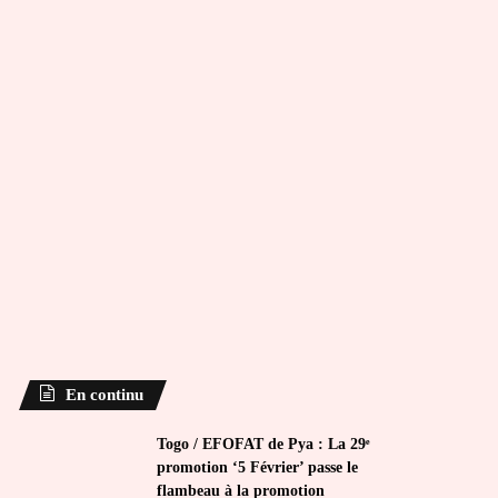
En continu
Togo / EFOFAT de Pya : La 29ᵉ
promotion ‘5 Février’ passe le
flambeau à la promotion