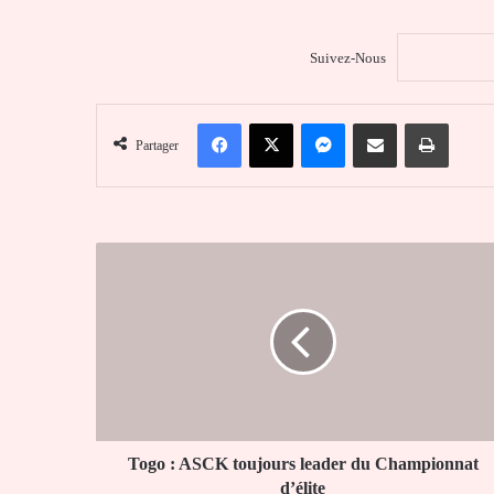
Suivez-Nous
Facebook
X
Messenger
Partager par email
Imprim
Partager
Togo
:
ASCK
toujours
leader
du
Championnat
d’élite
Togo : ASCK toujours leader du Championnat
d’élite