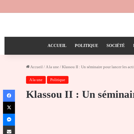
ACCUEIL
POLITIQUE
SOCIÉTÉ
Accueil
/
A la une
/
Klassou II : Un séminaire pour lancer les acti
A la une
Politique
Facebook
Klassou II : Un séminair
X
Messenger
Partager par email