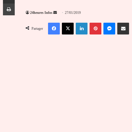
Imprimer
Envoyer
24heures Infos
27/01/2019
un
Facebook
X
Linkedin
Pinterest
Messenger
Partag
courriel
Partager