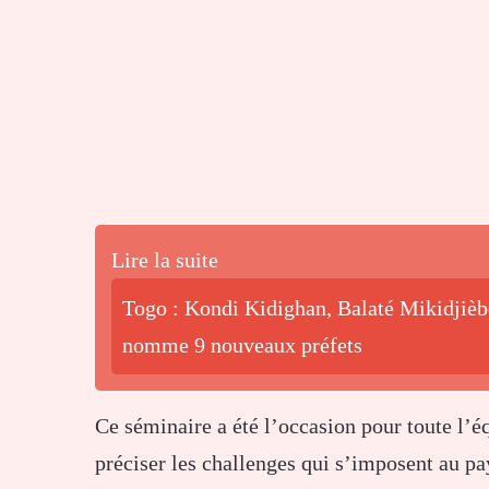
Lire la suite
Togo : Kondi Kidighan, Balaté Mikidjiè
nomme 9 nouveaux préfets
Ce séminaire a été l’occasion pour toute l’éq
préciser les challenges qui s’imposent au p