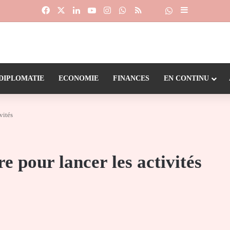
Facebook
X
Linkedin
YouTube
Instagram
WhatsApp
RSS
Suivre la chaîne
Dailymotion
Sidebar (barr
DIPLOMATIE
ECONOMIE
FINANCES
EN CONTINU
vités
e pour lancer les activités