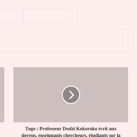
er
Togo
:
Professeur
Dodzi
Kokoroko
écrit
aux
doyens,
enseignants
chercheurs,
Togo : Professeur Dodzi Kokoroko écrit aux
étudiants
doyens, enseignants chercheurs, étudiants sur la