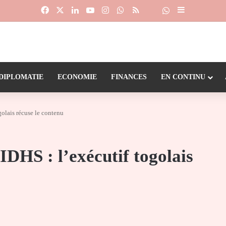
Facebook
X
Linkedin
YouTube
Instagram
WhatsApp
RSS
Suivre la chaîne
Dailymotion
Sidebar (barr
DIPLOMATIE
ECONOMIE
FINANCES
EN CONTINU
lais récuse le contenu
HS : l’exécutif togolais