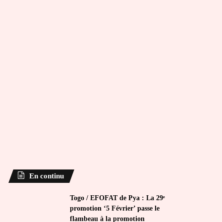
En continu
Togo / EFOFAT de Pya : La 29ᵉ
promotion ‘5 Février’ passe le
flambeau à la promotion