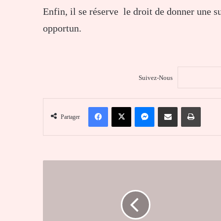
Enfin, il se réserve le droit de donner une 
opportun.
Suivez-Nous
Facebook
X
Messenger
Partager par email
Imprim
Partager
Le
régulateur
appelle
les
médias
aux