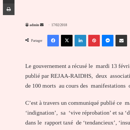
Imprimer
Envoyer
admin
17/02/2018
un
Facebook
X
Linkedin
Pinterest
Messenger
Partag
courriel
Partager
Le gouvernement a récusé le mardi 13 févri
publié par REJAA-RAIDHS, deux association
de 100 morts au cours des manifestations o
C’est à travers un communiqué publié ce 
‘indignation’, sa ‘vive réprobation’ et sa ‘
dans le rapport taxé de ‘tendancieux’, ‘insu