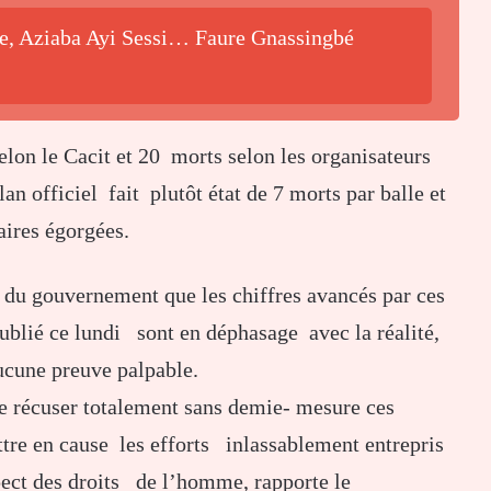
be, Aziaba Ayi Sessi… Faure Gnassingbé
on le Cacit et 20 morts selon les organisateurs
an officiel fait plutôt état de 7 morts par balle et
aires égorgées.
 du gouvernement que les chiffres avancés par ces
ublié ce lundi sont en déphasage avec la réalité,
ucune preuve palpable.
de récuser totalement sans demie- mesure ces
ttre en cause les efforts inlassablement entrepris
pect des droits de l’homme, rapporte le