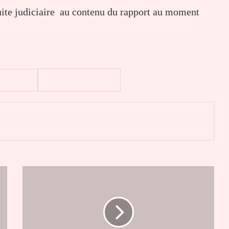
suite judiciaire au contenu du rapport au moment
er
Partenariat
gagnant-
gagnant
entre
UL
et