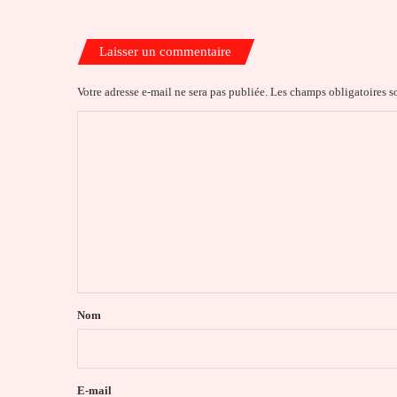
Laisser un commentaire
Votre adresse e-mail ne sera pas publiée.
Les champs obligatoires s
C
o
m
m
e
n
t
a
Nom
i
r
e
E-mail