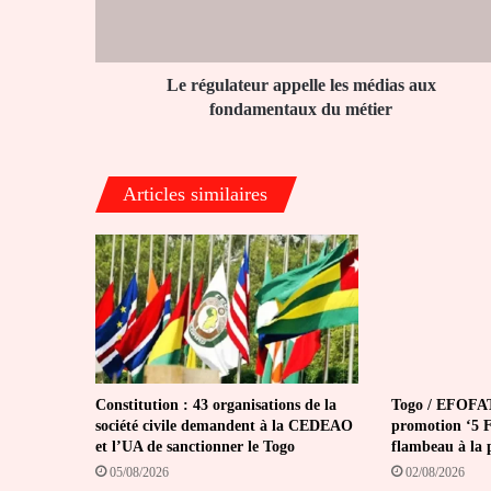
fondamentaux
du
métier
Le régulateur appelle les médias aux
fondamentaux du métier
Articles similaires
Constitution : 43 organisations de la
Togo / EFOFAT
société civile demandent à la CEDEAO
promotion ‘5 Fé
et l’UA de sanctionner le Togo
flambeau à la 
05/08/2026
02/08/2026