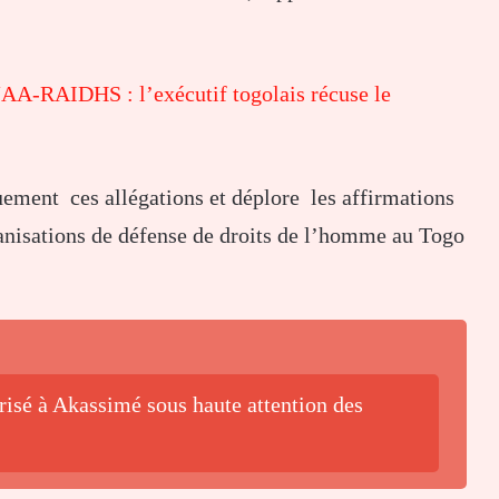
AA-RAIDHS : l’exécutif togolais récuse le
quement ces allégations et déplore les affirmations
anisations de défense de droits de l’homme au Togo
isé à Akassimé sous haute attention des