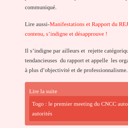
communiqué.
Lire aussi-
Manifestations et Rapport du REJ
contenu, s’indigne et désapprouve !
Il s’indigne par ailleurs et rejette catégori
tendancieuses du rapport et appelle les org
à plus d’objectivité et de professionnalisme.
Lire la suite
Togo : le premier meeting du CNCC autor
autorités