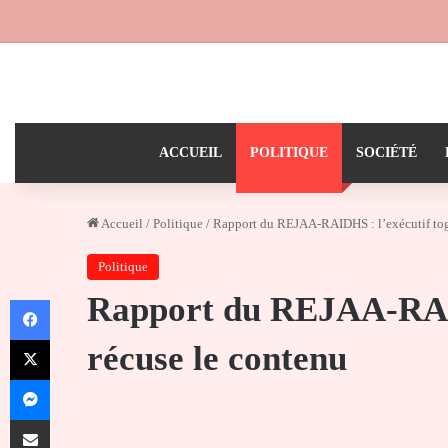
ACCUEIL
POLITIQUE
SOCIÉTÉ
Accueil
/
Politique
/
Rapport du REJAA-RAIDHS : l’exécutif togo
Politique
Rapport du REJAA-RAID
Facebook
X
récuse le contenu
Messenger
Partager par email