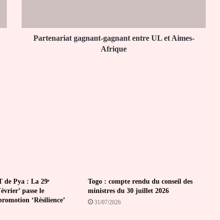
Aimes-
Afrique
Partenariat gagnant-gagnant entre UL et Aimes-
Afrique
 de Pya : La 29ᵉ
Togo : compte rendu du conseil des
vrier’ passe le
ministres du 30 juillet 2026
promotion ‘Résilience’
31/07/2026