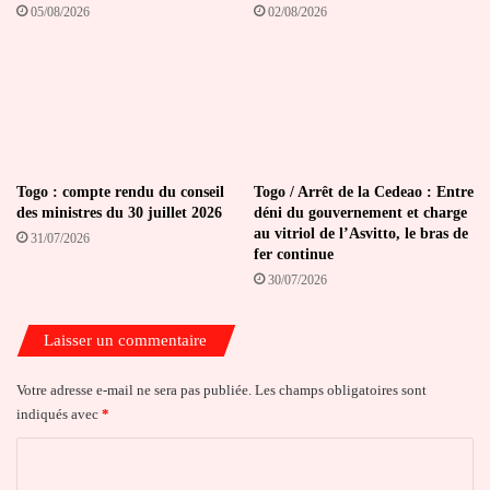
05/08/2026
02/08/2026
Togo : compte rendu du conseil
Togo / Arrêt de la Cedeao : Entre
des ministres du 30 juillet 2026
déni du gouvernement et charge
au vitriol de l’Asvitto, le bras de
31/07/2026
fer continue
30/07/2026
Laisser un commentaire
Votre adresse e-mail ne sera pas publiée.
Les champs obligatoires sont
indiqués avec
*
C
o