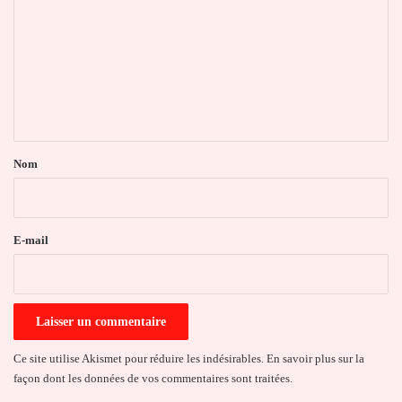
m
m
e
n
t
a
Nom
i
r
e
E-mail
*
Ce site utilise Akismet pour réduire les indésirables.
En savoir plus sur la
façon dont les données de vos commentaires sont traitées
.