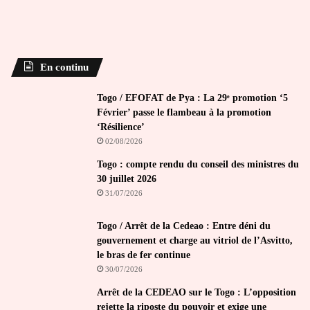
En continu
Togo / EFOFAT de Pya : La 29ᵉ promotion ‘5
Février’ passe le flambeau à la promotion
‘Résilience’
02/08/2026
Togo : compte rendu du conseil des ministres du
30 juillet 2026
31/07/2026
Togo / Arrêt de la Cedeao : Entre déni du
gouvernement et charge au vitriol de l’Asvitto,
le bras de fer continue
30/07/2026
Arrêt de la CEDEAO sur le Togo : L’opposition
rejette la riposte du pouvoir et exige une