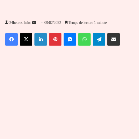
Envoyer
24heures Infos
09/02/2022
Temps de lecture 1 minute
un
Facebook
X
Linkedin
Pinterest
Messenger
WhatsApp
Telegram
Partager par email
courriel