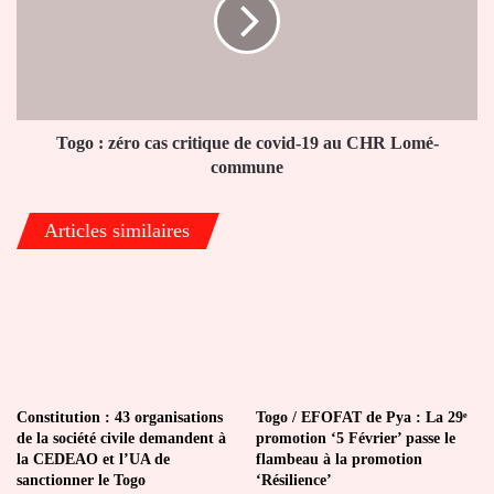
cas
critique
de
covid-
19
au
CHR
Togo : zéro cas critique de covid-19 au CHR Lomé-
Lomé-
commune
commune
Articles similaires
Constitution : 43 organisations
Togo / EFOFAT de Pya : La 29ᵉ
de la société civile demandent à
promotion ‘5 Février’ passe le
la CEDEAO et l’UA de
flambeau à la promotion
sanctionner le Togo
‘Résilience’