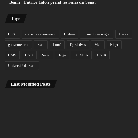
Bénin : Patrice Talon prend les rênes du Sénat
Tags
CENI
conseil des ministres
Cédéao
Faure Gnassingbé
France
gouvernement
Kara
Lomé
législatives
Mali
Niger
OMS
ONU
Santé
Togo
UEMOA
UNIR
Université de Kara
Last Modified Posts