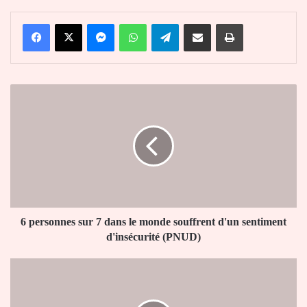
Facebook
X
Messenger
WhatsApp
Telegram
Partager par email
Imprimer
6
personnes
sur
7
dans
le
monde
souffrent
d'un
sentiment
6 personnes sur 7 dans le monde souffrent d'un sentiment
d'insécurité
d'insécurité (PNUD)
(PNUD)
Togo
:
zéro