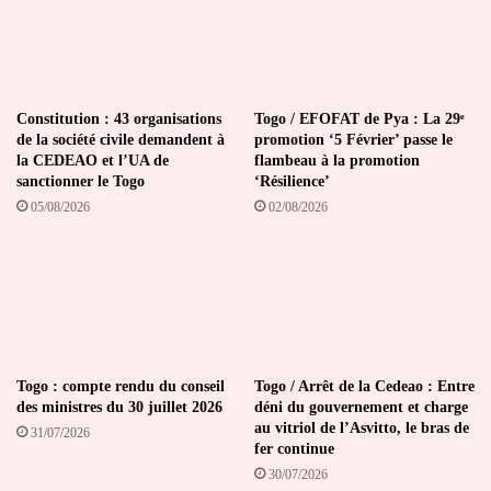
Constitution : 43 organisations
Togo / EFOFAT de Pya : La 29ᵉ
de la société civile demandent à
promotion ‘5 Février’ passe le
la CEDEAO et l’UA de
flambeau à la promotion
sanctionner le Togo
‘Résilience’
05/08/2026
02/08/2026
Togo : compte rendu du conseil
Togo / Arrêt de la Cedeao : Entre
des ministres du 30 juillet 2026
déni du gouvernement et charge
au vitriol de l’Asvitto, le bras de
31/07/2026
fer continue
30/07/2026