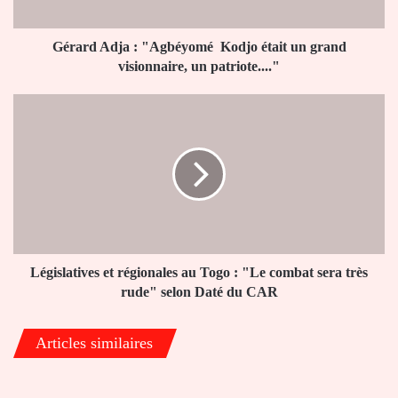
visionnaire,
un
patriote...."
Gérard Adja : "Agbéyomé Kodjo était un grand
visionnaire, un patriote...."
Législatives
et
régionales
au
Togo
:
"Le
combat
sera
très
Législatives et régionales au Togo : "Le combat sera très
rude"
rude" selon Daté du CAR
selon
Daté
Articles similaires
du
CAR