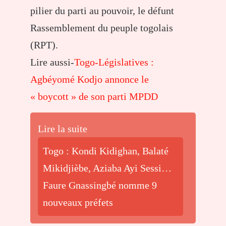
pilier du parti au pouvoir, le défunt
Rassemblement du peuple togolais
(RPT).
Lire aussi-
Togo-Législatives :
Agbéyomé Kodjo annonce le
« boycott » de son parti MPDD
Lire la suite
Togo : Kondi Kidighan, Balaté
Mikidjièbe, Aziaba Ayi Sessi…
Faure Gnassingbé nomme 9
nouveaux préfets