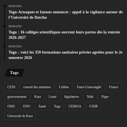
08/08/2026
Togo-Arnaques et fausses annonces : appel à la vigilance autour de
l’Université de Datcha
08/08/2026
Togo : 16 collèges scientifiques ouvrent leurs portes dès la rentrée
2026-2027
08/08/2026
Togo : voici les 359 formations sanitaires privées agréées pour le 2e
semestre 2026
Tags
CENI
conseil des ministres
Cédéao
Faure Gnassingbé
France
gouvernement
Kara
Lomé
législatives
Mali
Niger
OMS
ONU
Santé
Togo
UEMOA
UNIR
Université de Kara