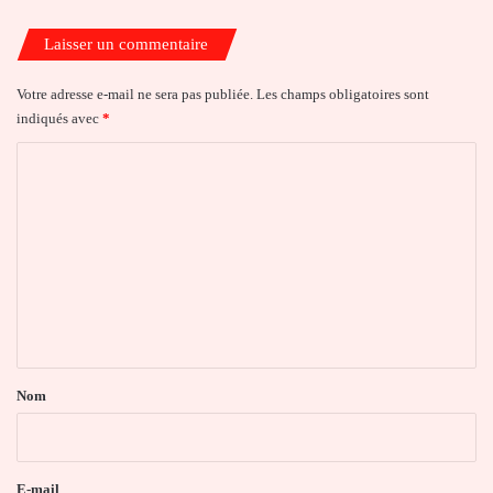
Laisser un commentaire
Votre adresse e-mail ne sera pas publiée.
Les champs obligatoires sont
indiqués avec
*
C
o
m
m
e
n
t
a
Nom
i
r
e
E-mail