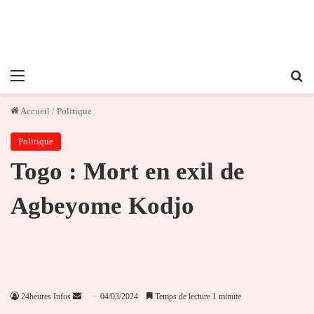
Menu
Re
Accueil
/
Politique
Politique
Togo : Mort en exil de
Agbeyome Kodjo
Envoyer
24heures Infos
04/03/2024
Temps de lecture 1 minute
un