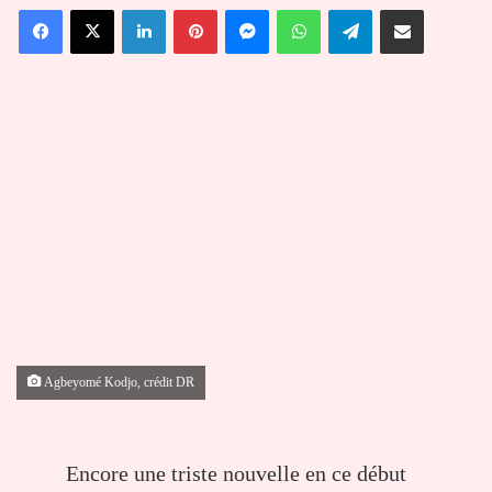
Facebook
X
Linkedin
Pinterest
Messenger
WhatsApp
Telegram
Partager par email
courriel
Agbeyomé Kodjo, crédit DR
Encore une triste nouvelle en ce début