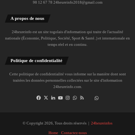
98 12 67 78 24heureinfo2018@gmail.com
A propos de nous
24heureinfo est un site togolais d'information qui traite de l'actualité
nationale (Économie, Politique, Société, Sport & Santé..) et internationale en
temps réel et en continu.
Politique de confidentialité
Cette politique de confidentialité vous informe sur la manière dont sont
traitées les données personnelles collectées sur le site d'information
24heureinfo.com.
Facebook
X
Linkedin
YouTube
Instagram
WhatsApp
RSS
Dailymotion
Suivre
la
chaîne
24heureinfo
© Copyright 2026, Tous droits réservés |
24heureinfos
sur
Home
Contactez-nous
WhatsApp