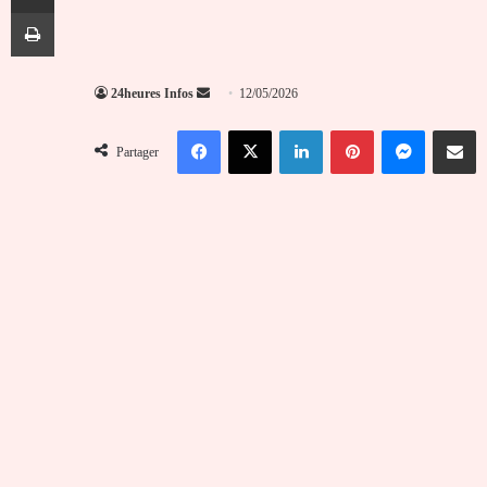
Imprimer
Envoyer
24heures Infos
12/05/2026
un
Facebook
X
Linkedin
Pinterest
Messenger
Partag
courriel
Partager