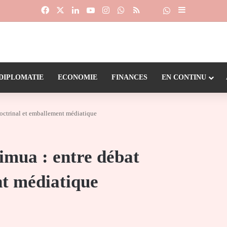
Facebook
X
Linkedin
YouTube
Instagram
WhatsApp
RSS
Suivre la chaîne
Dailymotion
Sidebar (barr
DIPLOMATIE
ECONOMIE
FINANCES
EN CONTINU
doctrinal et emballement médiatique
imua : entre débat
nt médiatique