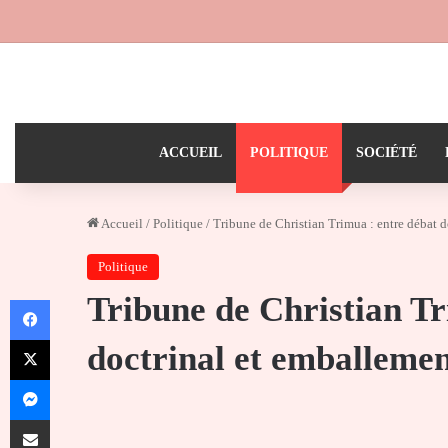
ACCUEIL
POLITIQUE
SOCIÉTÉ
Accueil
/
Politique
/
Tribune de Christian Trimua : entre débat 
Politique
Tribune de Christian Tr
Facebook
X
doctrinal et emballeme
Messenger
Partager par email