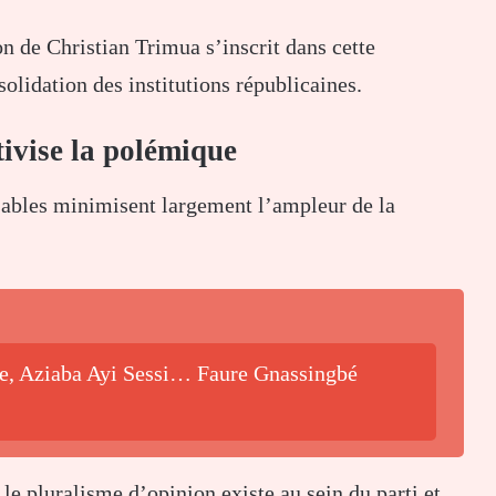
n de Christian Trimua s’inscrit dans cette
nsolidation des institutions républicaines.
tivise la polémique
nsables minimisent largement l’ampleur de la
be, Aziaba Ayi Sessi… Faure Gnassingbé
 pluralisme d’opinion existe au sein du parti et