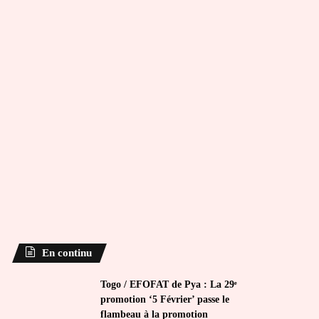
En continu
Togo / EFOFAT de Pya : La 29ᵉ
promotion ‘5 Février’ passe le
flambeau à la promotion