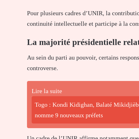
Pour plusieurs cadres d’UNIR, la contributio
continuité intellectuelle et participe à la co
La majorité présidentielle rela
Au sein du parti au pouvoir, certains respo
controverse.
Lire la suite
Togo : Kondi Kidighan, Balaté Mikidjiè
nomme 9 nouveaux préfets
Un cadre de l’UNIR affirme notamment que le