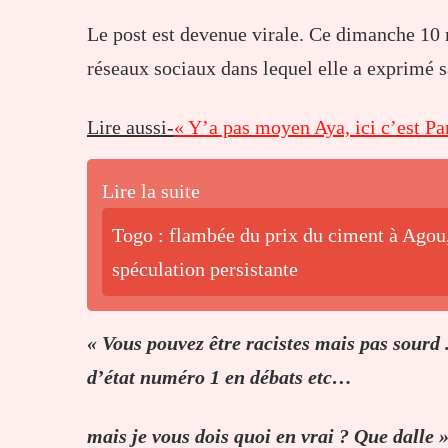
Le post est devenue virale. Ce dimanche 10 
réseaux sociaux dans lequel elle a exprimé sa
Lire aussi-
« Y’a pas moyen Aya, ici c’est P
Lire la suite
Togo : flambée du prix du ciment à Agou,
spéculation persistante
« Vous pouvez être racistes mais pas sourd .
d’état numéro 1 en débats etc…
mais je vous dois quoi en vrai ? Que dalle 