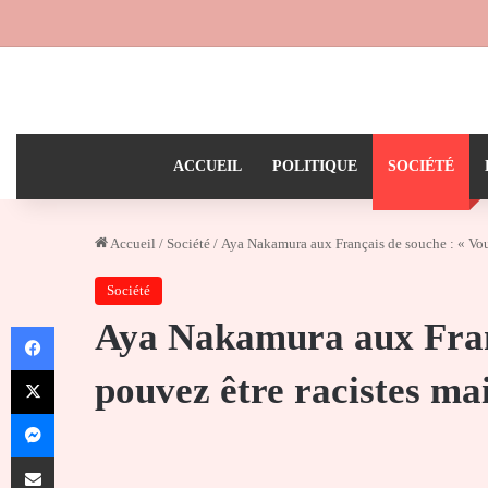
ACCUEIL
POLITIQUE
SOCIÉTÉ
Accueil
/
Société
/
Aya Nakamura aux Français de souche : « Vou
Société
Aya Nakamura aux Franç
Facebook
X
pouvez être racistes m
Messenger
Partager par email