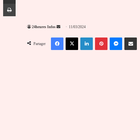
Imprimer
Envoyer
24heures Infos
11/03/2024
un
Facebook
X
Linkedin
Pinterest
Messenger
Partag
courriel
Partager