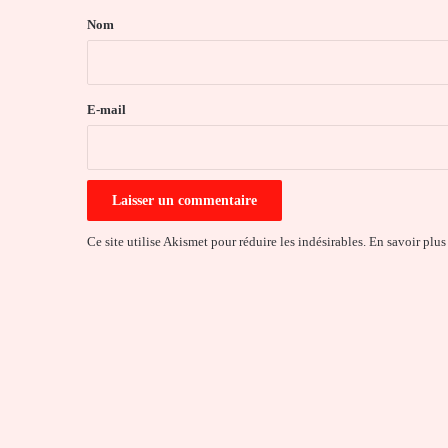
a
Nom
i
r
e
E-mail
*
Ce site utilise Akismet pour réduire les indésirables.
En savoir plus