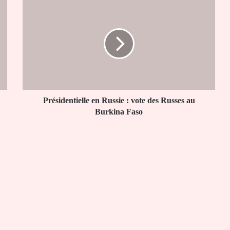
Présidentielle
en
Russie
:
vote
des
Russes
au
Burkina
Faso
Présidentielle en Russie : vote des Russes au
Burkina Faso