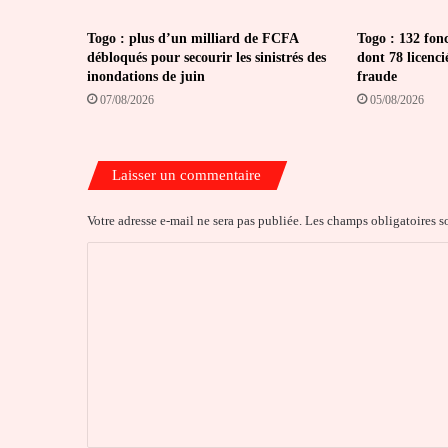
Togo : plus d’un milliard de FCFA
Togo : 132 fon
débloqués pour secourir les sinistrés des
dont 78 licenci
inondations de juin
fraude
07/08/2026
05/08/2026
Laisser un commentaire
Votre adresse e-mail ne sera pas publiée.
Les champs obligatoires s
C
o
m
m
e
n
t