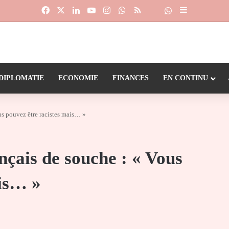
Facebook
X
Linkedin
YouTube
Instagram
WhatsApp
RSS
Suivre la chaîne
Dailymotion
Sidebar (barr
DIPLOMATIE
ECONOMIE
FINANCES
EN CONTINU
s pouvez être racistes mais… »
ais de souche : « Vous
ais… »