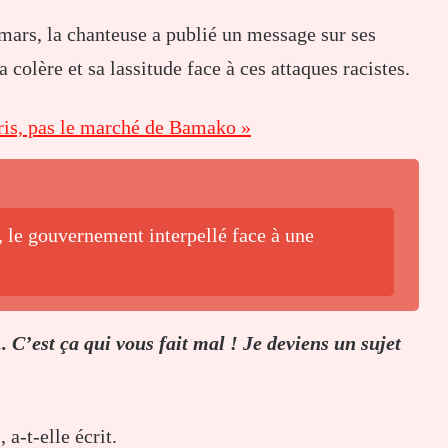
mars, la chanteuse a publié un message sur ses
 colère et sa lassitude face à ces attaques racistes.
aris, pas le marché de Bamako »
 le gouvernement interpellé face à une
. C’est ça qui vous fait mal ! Je deviens un sujet
»
, a-t-elle écrit.