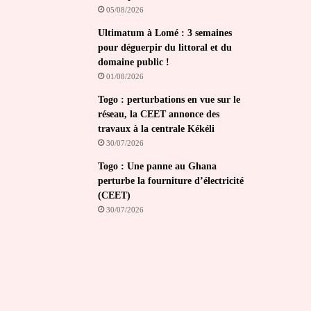
05/08/2026
Ultimatum à Lomé : 3 semaines
pour déguerpir du littoral et du
domaine public !
01/08/2026
Togo : perturbations en vue sur le
réseau, la CEET annonce des
travaux à la centrale Kékéli
30/07/2026
Togo : Une panne au Ghana
perturbe la fourniture d’électricité
(CEET)
30/07/2026