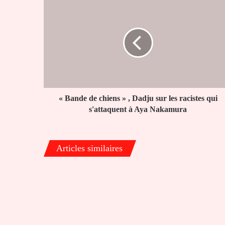
«
Bande
de
chiens
»
,
Dadju
sur
les
racistes
« Bande de chiens » , Dadju sur les racistes qui
qui
s'attaquent à Aya Nakamura
s'attaquent
à
Aya
Articles similaires
Nakamura