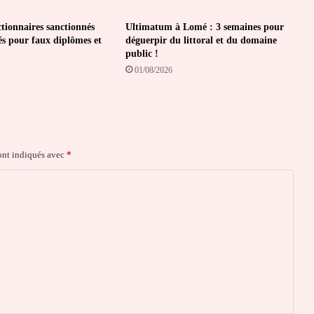
ctionnaires sanctionnés
Ultimatum à Lomé : 3 semaines pour
és pour faux diplômes et
déguerpir du littoral et du domaine
public !
01/08/2026
ont indiqués avec
*