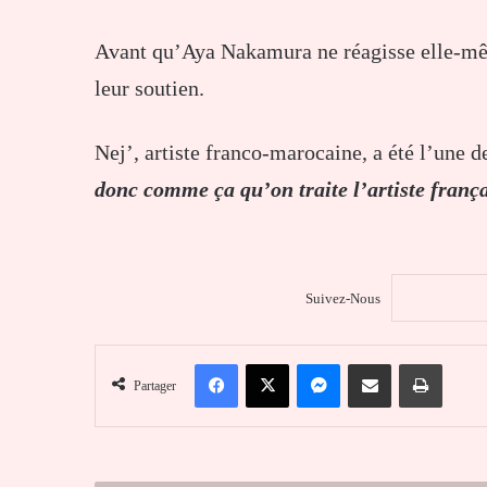
Avant qu’Aya Nakamura ne réagisse elle-même
leur soutien.
Nej’, artiste franco-marocaine, a été l’une d
donc comme ça qu’on traite l’artiste frança
Suivez-Nous
Facebook
X
Messenger
Partager par email
Imprim
Partager