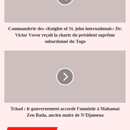
john
international»:
Dr.
Victor
Vovor
Commanderie des «Knights of St. john international»: Dr.
reçoit
Victor Vovor reçoit la charte du président suprême
la
subordonné du Togo
charte
du
Tchad
président
:
suprême
le
subordonné
gouvernement
du
accorde
Togo
l’amnistie
à
Mahamat
Zen
Bada,
Tchad : le gouvernement accorde l’amnistie à Mahamat
ancien
Zen Bada, ancien maire de N’Djamena
maire
de