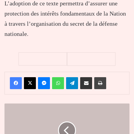
L’adoption de ce texte permettra d’assurer une
protection des intérêts fondamentaux de la Nation
à travers l’organisation du secret de la défense
nationale.
Facebook
X
Messenger
WhatsApp
Telegram
Partager par email
Imprimer
Commanderie
des
«Knights
of
St.