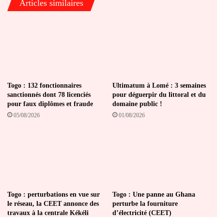
Articles similaires
N’Djamena
Togo : 132 fonctionnaires
Ultimatum à Lomé : 3 semaines
sanctionnés dont 78 licenciés
pour déguerpir du littoral et du
pour faux diplômes et fraude
domaine public !
05/08/2026
01/08/2026
Togo : perturbations en vue sur
Togo : Une panne au Ghana
le réseau, la CEET annonce des
perturbe la fourniture
travaux à la centrale Kékéli
d’électricité (CEET)