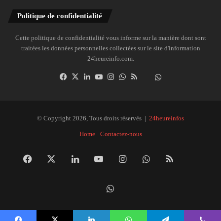
Politique de confidentialité
Cette politique de confidentialité vous informe sur la manière dont sont
traitées les données personnelles collectées sur le site d'information
24heureinfo.com.
Facebook
X
Linkedin
YouTube
Instagram
WhatsApp
RSS
Dailymotion
Suivre
la
chaîne
24heureinfo
© Copyright 2026, Tous droits réservés |
24heureinfos
sur
Home
Contactez-nous
WhatsApp
Facebook
X
Linkedin
YouTube
Instagram
WhatsApp
RSS
Dai
Suivre
la