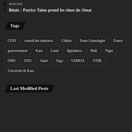
06/08/2026
Bénin : Patrice Talon prend les rênes du Sénat
Tags
CENI
conseil des ministres
Cédéao
Faure Gnassingbé
France
gouvernement
Kara
Lomé
législatives
Mali
Niger
OMS
ONU
Santé
Togo
UEMOA
UNIR
Université de Kara
Last Modified Posts