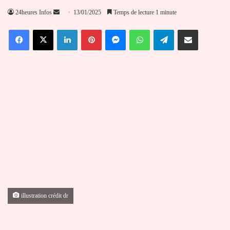
Envoyer
24heures Infos
13/01/2025
Temps de lecture 1 minute
un
Facebook
X
Linkedin
Pinterest
Messenger
WhatsApp
Telegram
Partager par email
courriel
illustration crédit dr