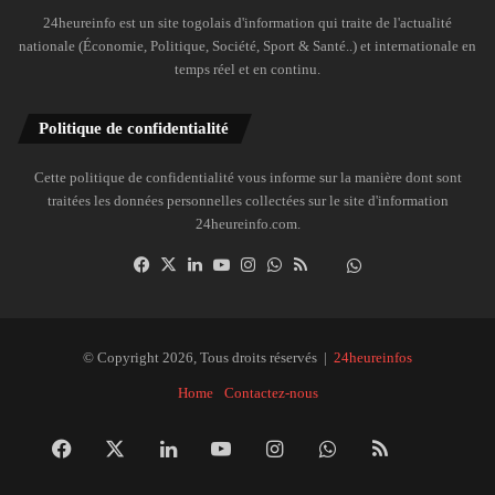
24heureinfo est un site togolais d'information qui traite de l'actualité
nationale (Économie, Politique, Société, Sport & Santé..) et internationale en
temps réel et en continu.
Politique de confidentialité
Cette politique de confidentialité vous informe sur la manière dont sont
traitées les données personnelles collectées sur le site d'information
24heureinfo.com.
Facebook
X
Linkedin
YouTube
Instagram
WhatsApp
RSS
Dailymotion
Suivre
la
chaîne
24heureinfo
© Copyright 2026, Tous droits réservés |
24heureinfos
sur
Home
Contactez-nous
WhatsApp
Facebook
X
Linkedin
YouTube
Instagram
WhatsApp
RSS
Dai