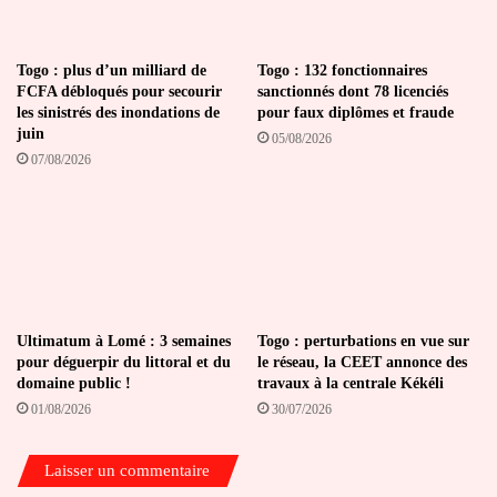
Togo : plus d’un milliard de
Togo : 132 fonctionnaires
FCFA débloqués pour secourir
sanctionnés dont 78 licenciés
les sinistrés des inondations de
pour faux diplômes et fraude
juin
05/08/2026
07/08/2026
Ultimatum à Lomé : 3 semaines
Togo : perturbations en vue sur
pour déguerpir du littoral et du
le réseau, la CEET annonce des
domaine public !
travaux à la centrale Kékéli
01/08/2026
30/07/2026
Laisser un commentaire