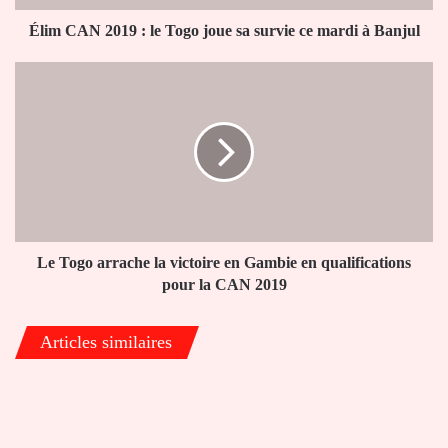
survie
ce
Élim CAN 2019 : le Togo joue sa survie ce mardi à Banjul
mardi
à
Le
Banjul
Togo
arrache
la
victoire
en
Gambie
en
qualifications
pour
Le Togo arrache la victoire en Gambie en qualifications
la
pour la CAN 2019
CAN
2019
Articles similaires