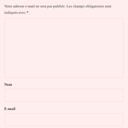
Votre adresse e-mail ne sera pas publiée.
Les champs obligatoires sont
indiqués avec
*
C
o
m
m
e
n
t
a
Nom
i
r
e
E-mail
*