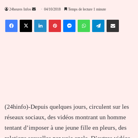
Envoyer
24heures Infos
04/10/2018
Temps de lecture 1 minute
un
Facebook
X
Linkedin
Pinterest
Messenger
WhatsApp
Telegram
Partager par email
courriel
(24hinfo)-Depuis quelques jours, circulent sur les
réseaux sociaux, des vidéos montrant un homme
tentant d’imposer à une jeune fille en pleurs, des
relations sexuelles par voie anale. D’autres vidéos