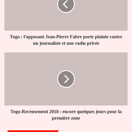
Pierre
Fabre
porte
plainte
contre
un
Togo : l'opposant Jean-Pierre Fabre porte plainte contre
journaliste
un journaliste et une radio privée
et
une
Togo-
radio
Recensement
privée
2018
:
encore
quelques
jours
pour
la
première
Togo-Recensement 2018 : encore quelques jours pour la
zone
première zone