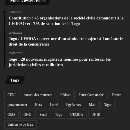
Most Viewed Posts
05/08/2026
Constitution : 43 organisations de la société civile demandent à la
CEDEAO et l’UA de sanctionner le Togo
05/08/2026
Togo / UEMOA : ouverture d’un séminaire majeur à Lomé sur le
droit de la concurrence
05/08/2026
Togo : 28 nouveaux magistrats nommés pour renforcer les
juridictions civiles et militaires
Tags
CENI
conseil des ministres
Cédéao
Faure Gnassingbé
France
gouvernement
Kara
Lomé
législatives
Mali
Niger
OMS
ONU
Santé
Togo
UEMOA
UNIR
Université de Kara