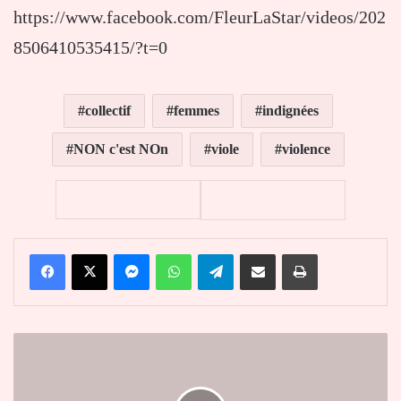
https://www.facebook.com/FleurLaStar/videos/202
8506410535415/?t=0
collectif
femmes
indignées
NON c'est NOn
viole
violence
Facebook
X
Messenger
WhatsApp
Telegram
Partager par email
Imprimer
Togo
:
l'opposant
Jean-