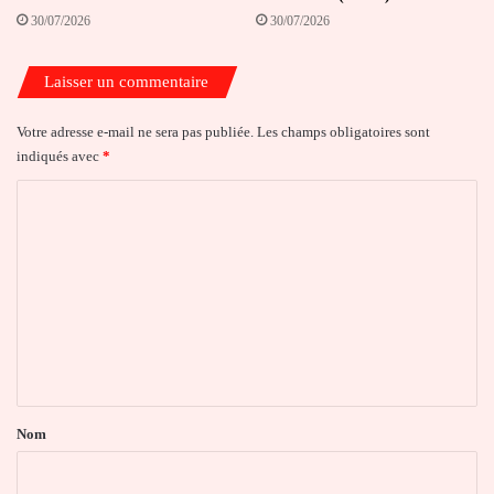
30/07/2026
30/07/2026
Laisser un commentaire
Votre adresse e-mail ne sera pas publiée.
Les champs obligatoires sont
indiqués avec
*
C
o
m
m
e
n
t
a
Nom
i
r