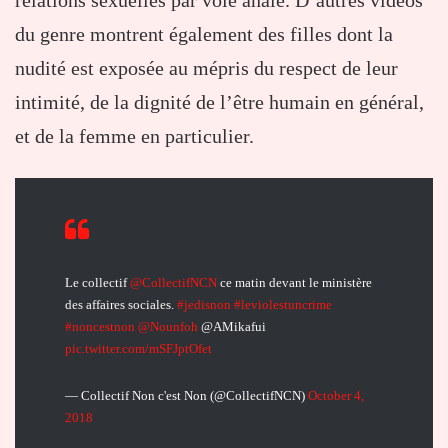
du genre montrent également des filles dont la
nudité est exposée au mépris du respect de leur
intimité, de la dignité de l’être humain en général,
et de la femme en particulier.
Le collectif
@CollectifNCN
ce matin devant le ministère
des affaires sociales.
#jedisnon
#leviolestuncrime
#noncestnon
@Nounfoh
@AMikafui
pic.twitter.com/mSFJptOfet
— Collectif Non c'est Non (@CollectifNCN)
October 4,
2018