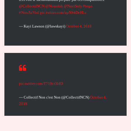
@CollectifNCN
@Nounfoh
@NaviSoly
#togo
#NonAuViol
pic.twitter.com/upNS4DeHLc
— Kayi Lawson (@lawskayi)
October 4, 2018
pic.twitter.com/T710cr3I4D
— Collectif Non c'est Non (@CollectifNCN)
October 4,
2018