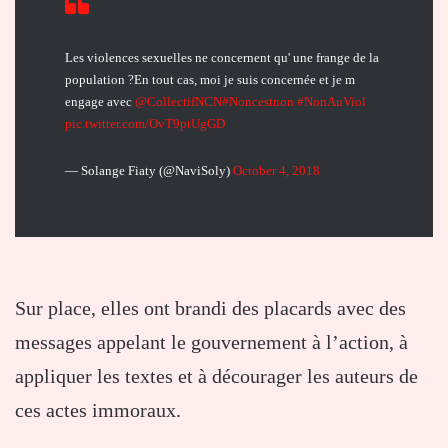
Les violences sexuelles ne concernent qu' une frange de la
population ?En tout cas, moi je suis concernée et je m
engage avec
@CollectifNCN
#Noncestnon
#NonAuViol
pic.twitter.com/OvT9ptUgGD
— Solange Fiaty (@NaviSoly)
October 4, 2018
Sur place, elles ont brandi des placards avec des
messages appelant le gouvernement à l’action, à
appliquer les textes et à décourager les auteurs de
ces actes immoraux.