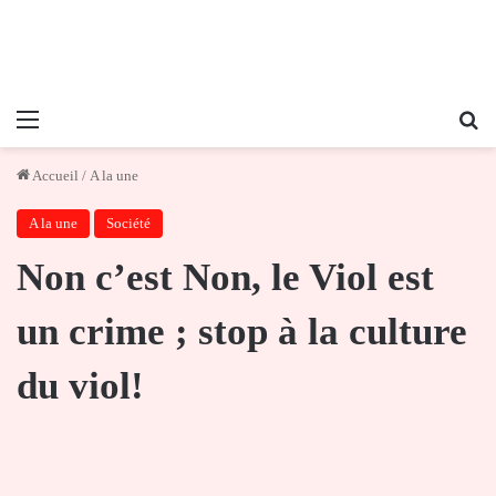
Menu
Re
Accueil
/
A la une
A la une
Société
Non c’est Non, le Viol est
un crime ; stop à la culture
du viol!