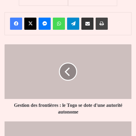
Facebook
X
Messenger
WhatsApp
Telegram
Partager par email
Imprimer
Gestion
des
frontières
:
le
Togo
se
dote
d'une
autorité
Gestion des frontières : le Togo se dote d'une autorité
autonome
autonome
Niger
: