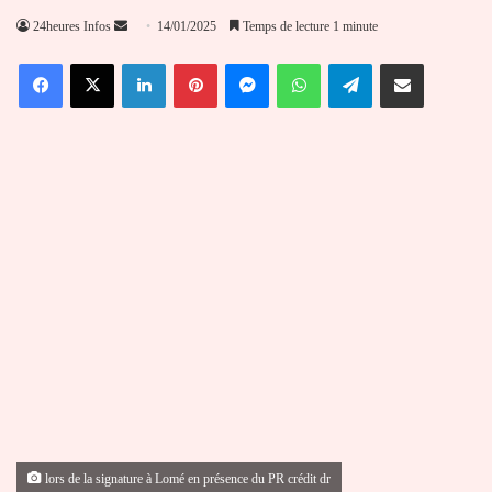
Envoyer
24heures Infos
14/01/2025
Temps de lecture 1 minute
un
Facebook
X
Linkedin
Pinterest
Messenger
WhatsApp
Telegram
Partager par email
courriel
lors de la signature à Lomé en présence du PR crédit dr