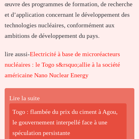
œuvre des programmes de formation, de recherche
et d’application concernant le développement des
technologies nucléaires, conformément aux
ambitions de développement du pays.
lire aussi-
Electricité à base de microréacteurs
nucléaires : le Togo s&rsquo;allie à la société
américaine Nano Nuclear Energy
Lire la suite
Togo : flambée du prix du ciment à Agou,
le gouvernement interpellé face à une
spéculation persistante