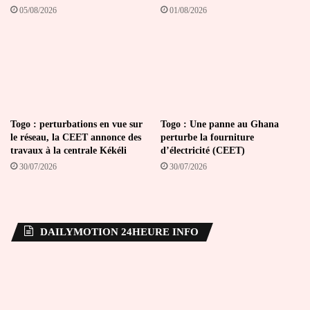
05/08/2026
01/08/2026
Togo : perturbations en vue sur
Togo : Une panne au Ghana
le réseau, la CEET annonce des
perturbe la fourniture
travaux à la centrale Kékéli
d’électricité (CEET)
30/07/2026
30/07/2026
DAILYMOTION 24HEURE INFO