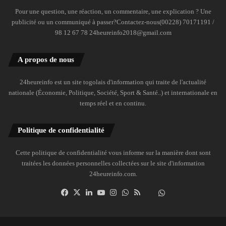
Pour une question, une réaction, un commentaire, une explication ? Une
publicité ou un communiqué à passer?Contactez-nous(00228) 70171191 /
98 12 67 78 24heureinfo2018@gmail.com
A propos de nous
24heureinfo est un site togolais d'information qui traite de l'actualité
nationale (Économie, Politique, Société, Sport & Santé..) et internationale en
temps réel et en continu.
Politique de confidentialité
Cette politique de confidentialité vous informe sur la manière dont sont
traitées les données personnelles collectées sur le site d'information
24heureinfo.com.
Facebook
X
Linkedin
YouTube
Instagram
WhatsApp
RSS
Dailymotion
Suivre
la
chaîne