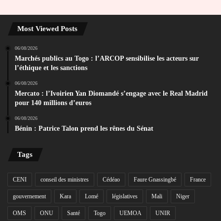
Most Viewed Posts
06/08/2026
Marchés publics au Togo : l’ARCOP sensibilise les acteurs sur
l’éthique et les sanctions
06/08/2026
Mercato : l’Ivoirien Yan Diomandé s’engage avec le Real Madrid
pour 140 millions d’euros
06/08/2026
Bénin : Patrice Talon prend les rênes du Sénat
Tags
CENI
conseil des ministres
Cédéao
Faure Gnassingbé
France
gouvernement
Kara
Lomé
législatives
Mali
Niger
OMS
ONU
Santé
Togo
UEMOA
UNIR