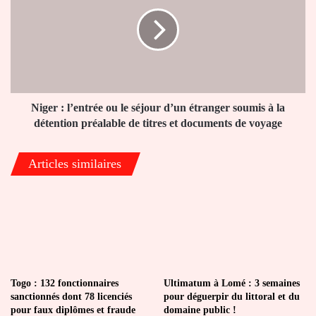
l’entrée
ou
le
séjour
d’un
étranger
soumis
à
Niger : l’entrée ou le séjour d’un étranger soumis à la
la
détention préalable de titres et documents de voyage
détention
préalable
Articles similaires
de
titres
et
documents
de
voyage
Togo : 132 fonctionnaires
Ultimatum à Lomé : 3 semaines
sanctionnés dont 78 licenciés
pour déguerpir du littoral et du
pour faux diplômes et fraude
domaine public !