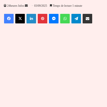
Envoyer
24heures Infos
03/09/2025
Temps de lecture 1 minute
un
Facebook
X
Linkedin
Pinterest
Messenger
WhatsApp
Telegram
Partager par email
courriel