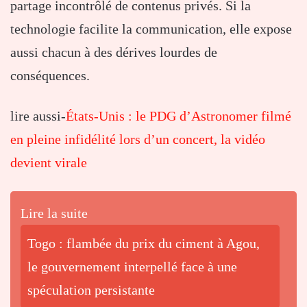
partage incontrôlé de contenus privés. Si la
technologie facilite la communication, elle expose
aussi chacun à des dérives lourdes de
conséquences.
lire aussi-
États-Unis : le PDG d’Astronomer filmé
en pleine infidélité lors d’un concert, la vidéo
devient virale
Lire la suite
Togo : flambée du prix du ciment à Agou,
le gouvernement interpellé face à une
spéculation persistante