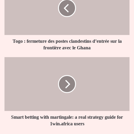
des
postes
clandestins
d’entrée
sur
la
frontière
Togo : fermeture des postes clandestins d’entrée sur la
avec
frontière avec le Ghana
le
Ghana
Smart
betting
with
martingale:
a
real
strategy
guide
for
1win.africa
Smart betting with martingale: a real strategy guide for
users
1win.africa users