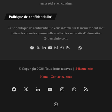
temps réel et en continu.
Politique de confidentialité
Cette politique de confidentialité vous informe sur la manière dont sont
traitées les données personnelles collectées sur le site d'information
24heureinfo.com.
Facebook
X
Linkedin
YouTube
Instagram
WhatsApp
RSS
Dailymotion
Suivre
la
chaîne
24heureinfo
© Copyright 2026, Tous droits réservés |
24heureinfos
sur
Home
Contactez-nous
WhatsApp
Facebook
X
Linkedin
YouTube
Instagram
WhatsApp
RSS
Dai
Suivre