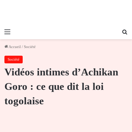
Menu
Re
Accueil
/
Société
Société
Vidéos intimes d’Achikan
Goro : ce que dit la loi
togolaise