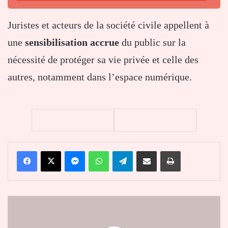
Juristes et acteurs de la société civile appellent à
une
sensibilisation accrue
du public sur la
nécessité de protéger sa vie privée et celle des
autres, notamment dans l’espace numérique.
Facebook
X
Messenger
WhatsApp
Telegram
Partager par email
Imprimer
Togo
:
fermeture