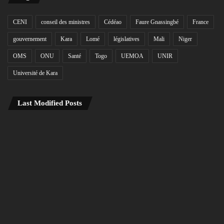
CENI
conseil des ministres
Cédéao
Faure Gnassingbé
France
gouvernement
Kara
Lomé
législatives
Mali
Niger
OMS
ONU
Santé
Togo
UEMOA
UNIR
Université de Kara
Last Modified Posts