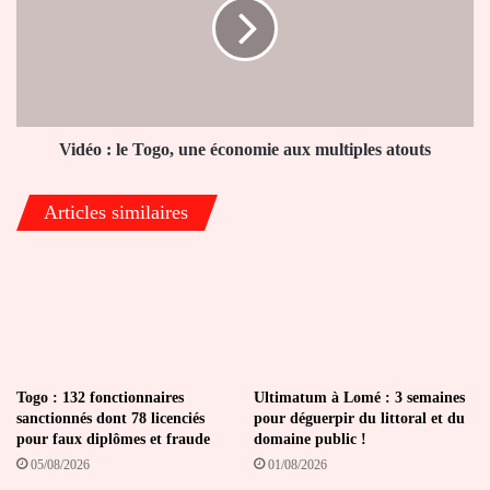
Togo,
une
économie
aux
multiples
atouts
Vidéo : le Togo, une économie aux multiples atouts
Articles similaires
Togo : 132 fonctionnaires
Ultimatum à Lomé : 3 semaines
sanctionnés dont 78 licenciés
pour déguerpir du littoral et du
pour faux diplômes et fraude
domaine public !
05/08/2026
01/08/2026