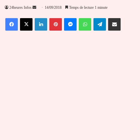
Envoyer
24heures Infos
14/09/2018
Temps de lecture 1 minute
un
Facebook
X
Linkedin
Pinterest
Messenger
WhatsApp
Telegram
Partager par email
courriel