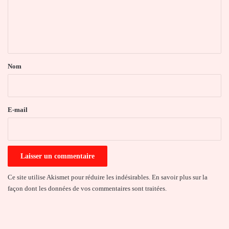
m
e
n
t
a
Nom
i
r
e
E-mail
*
Ce site utilise Akismet pour réduire les indésirables.
En savoir plus sur la
façon dont les données de vos commentaires sont traitées
.