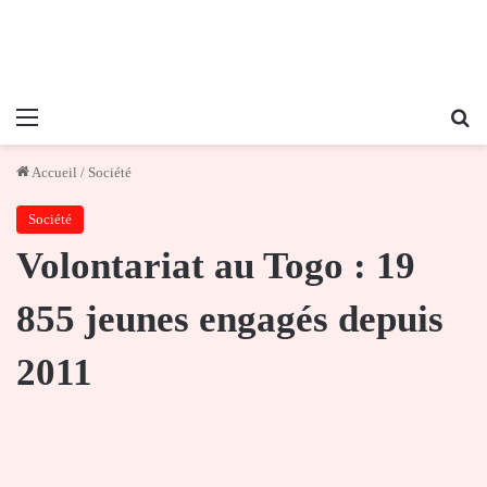
Menu
Re
Accueil
/
Société
Société
Volontariat au Togo : 19
855 jeunes engagés depuis
2011