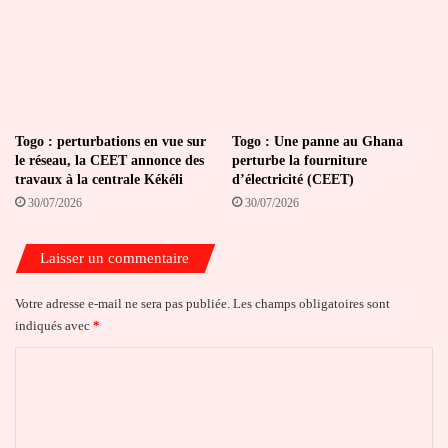
Togo : perturbations en vue sur
Togo : Une panne au Ghana
le réseau, la CEET annonce des
perturbe la fourniture
travaux à la centrale Kékéli
d’électricité (CEET)
30/07/2026
30/07/2026
Laisser un commentaire
Votre adresse e-mail ne sera pas publiée.
Les champs obligatoires sont
indiqués avec
*
C
o
m