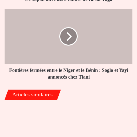
Fontières
fermées
entre
le
Niger
et
le
Bénin
:
Soglo
Fontières fermées entre le Niger et le Bénin : Soglo et Yayi
et
annoncés chez Tiani
Yayi
annoncés
Articles similaires
chez
Tiani