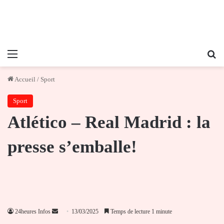
Menu
Re
Accueil
/
Sport
Sport
Atlético – Real Madrid : la
presse s’emballe!
Envoyer
24heures Infos
13/03/2025
Temps de lecture 1 minute
un