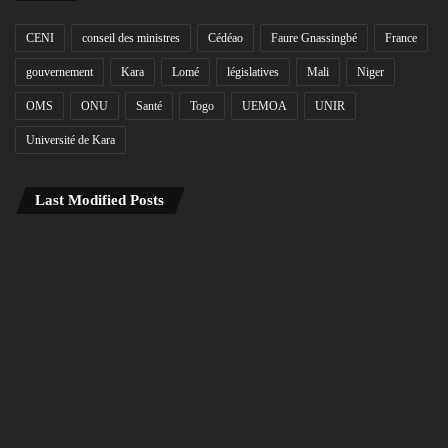
CENI
conseil des ministres
Cédéao
Faure Gnassingbé
France
gouvernement
Kara
Lomé
législatives
Mali
Niger
OMS
ONU
Santé
Togo
UEMOA
UNIR
Université de Kara
Last Modified Posts