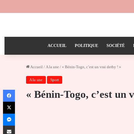
ACCUEIL
POLITIQUE
SOCIÉTÉ
Accueil
/
A la une
/
« Bénin-Togo, c’est un vrai derby ! »
A la une
Sport
Facebook
« Bénin-Togo, c’est un v
X
Messenger
Partager par email