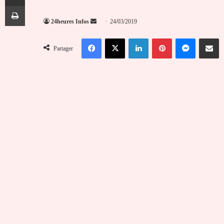
Imprimer
Envoyer
24heures Infos
24/03/2019
un
Facebook
X
Linkedin
Pinterest
Messenger
Partag
courriel
Partager