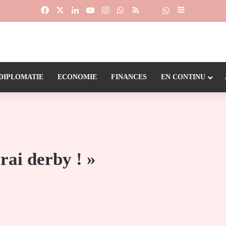
Facebook
X
Linkedin
YouTube
Instagram
WhatsApp
RSS
Suivre la chaîne
Dailymotion
Sidebar (barr
DIPLOMATIE
ECONOMIE
FINANCES
EN CONTINU
rai derby ! »