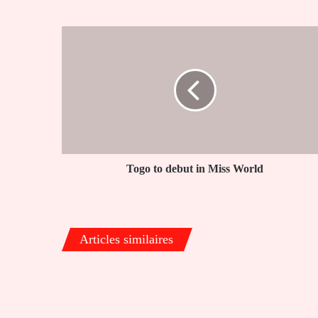
Togo
to
debut
in
Miss
World
Togo to debut in Miss World
Articles similaires