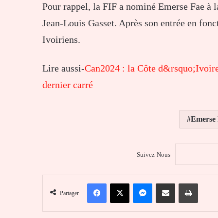
Pour rappel, la FIF a nominé Emerse Fae à la
Jean-Louis Gasset. Après son entrée en fonct
Ivoiriens.
Lire aussi-
Can2024 : la Côte d&rsquo;Ivoire 
dernier carré
Emerse F
Suivez-Nous
Facebook
X
Messenger
Partager par email
Imprim
Partager