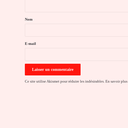
n
t
a
Nom
i
r
e
E-mail
*
Ce site utilise Akismet pour réduire les indésirables.
En savoir plus