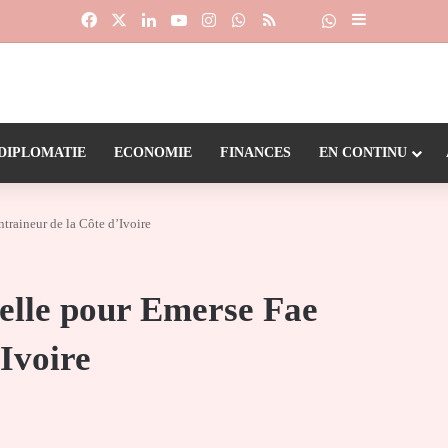
Facebook
X
Linkedin
YouTube
Instagram
WhatsApp
RSS
Suivre la chaîne
Dailymotion
Sidebar (barr
DIPLOMATIE
ECONOMIE
FINANCES
EN CONTINU
raineur de la Côte d’Ivoire
elle pour Emerse Fae
’Ivoire