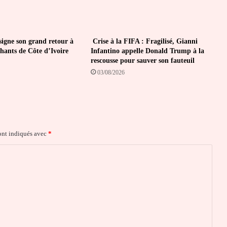
igne son grand retour à
Crise à la FIFA : Fragilisé, Gianni
phants de Côte d’Ivoire
Infantino appelle Donald Trump à la
rescousse pour sauver son fauteuil
03/08/2026
ont indiqués avec
*