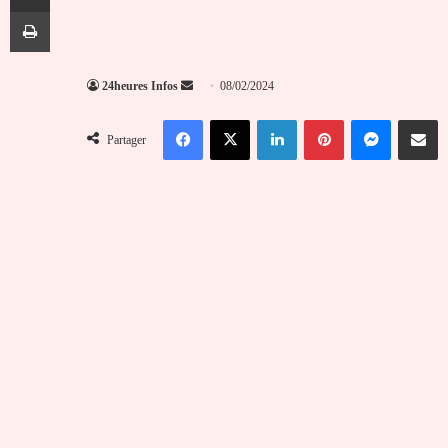
Imprimer
Envoyer
24heures Infos
08/02/2024
un
Facebook
X
Linkedin
Pinterest
Messenger
Partag
courriel
Partager