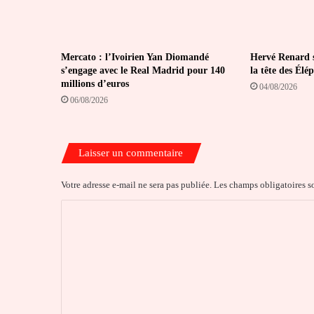
Mercato : l’Ivoirien Yan Diomandé
Hervé Renard s
s’engage avec le Real Madrid pour 140
la tête des Élé
millions d’euros
04/08/2026
06/08/2026
Laisser un commentaire
Votre adresse e-mail ne sera pas publiée.
Les champs obligatoires s
C
o
m
m
e