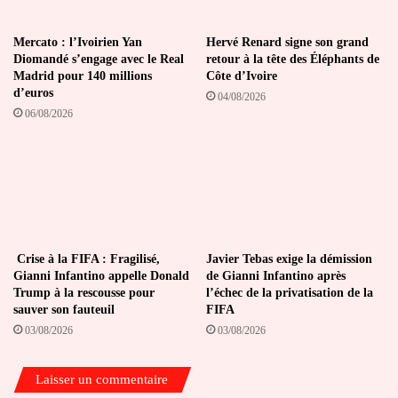
contre
la
RDC
Mercato : l’Ivoirien Yan
Hervé Renard signe son grand
Diomandé s’engage avec le Real
retour à la tête des Éléphants de
Madrid pour 140 millions
Côte d’Ivoire
d’euros
04/08/2026
06/08/2026
Crise à la FIFA : Fragilisé,
Javier Tebas exige la démission
Gianni Infantino appelle Donald
de Gianni Infantino après
Trump à la rescousse pour
l’échec de la privatisation de la
sauver son fauteuil
FIFA
03/08/2026
03/08/2026
Laisser un commentaire