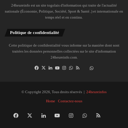
24heureinfo est un site togolais d'information qui traite de l'actualité
nationale (Économie, Politique, Société, Sport & Santé..) et internationale en
temps réel et en continu.
Politique de confidentialité
Cette politique de confidentialité vous informe sur la manière dont sont
traitées les données personnelles collectées sur le site d'information
24heureinfo.com.
Facebook
X
Linkedin
YouTube
Instagram
WhatsApp
RSS
Dailymotion
Suivre
la
chaîne
24heureinfo
© Copyright 2026, Tous droits réservés |
24heureinfos
sur
Home
Contactez-nous
WhatsApp
Facebook
X
Linkedin
YouTube
Instagram
WhatsApp
RSS
Dai