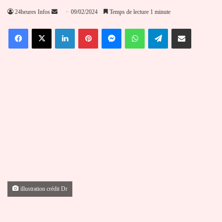
Envoyer
24heures Infos
09/02/2024
Temps de lecture 1 minute
un
Facebook
X
Linkedin
Pinterest
Messenger
WhatsApp
Telegram
Partager par email
courriel
illustration crédit Dr