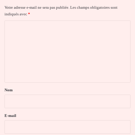
Votre adresse e-mail ne sera pas publiée.
Les champs obligatoires sont
indiqués avec
*
C
o
m
m
e
n
t
a
Nom
i
r
e
E-mail
*