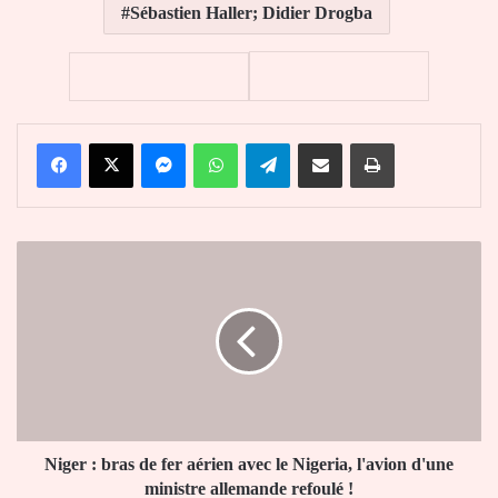
Sébastien Haller; Didier Drogba
Facebook
X
Messenger
WhatsApp
Telegram
Partager par email
Imprimer
Niger
:
bras
de
fer
aérien
avec
le
Nigeria,
l'avion
Niger : bras de fer aérien avec le Nigeria, l'avion d'une
d'une
ministre allemande refoulé !