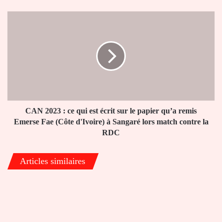
ministre
allemande
CAN
refoulé
2023
!
:
ce
qui
est
écrit
sur
le
papier
CAN 2023 : ce qui est écrit sur le papier qu’a remis
qu’a
Emerse Fae (Côte d'Ivoire) à Sangaré lors match contre la
remis
RDC
Emerse
Fae
Articles similaires
(Côte
d'Ivoire)
à
Sangaré
lors
match