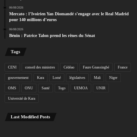
06/08/2026
Mercato : l’Ivoirien Yan Diomandé s’engage avec le Real Madrid
pour 140 millions d’euros
06/08/2026
Bénin : Patrice Talon prend les rênes du Sénat
Tags
CENI
conseil des ministres
Cédéao
Faure Gnassingbé
France
gouvernement
Kara
Lomé
législatives
Mali
Niger
OMS
ONU
Santé
Togo
UEMOA
UNIR
Université de Kara
Last Modified Posts