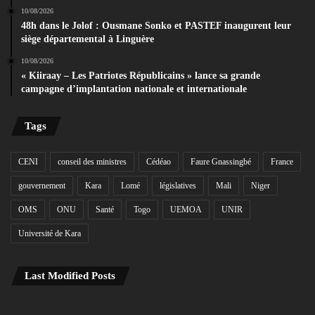
10/08/2026
48h dans le Jolof : Ousmane Sonko et PASTEF inaugurent leur
siège départemental à Linguère
10/08/2026
« Kiiraay – Les Patriotes Républicains » lance sa grande
campagne d’implantation nationale et internationale
Tags
CENI
conseil des ministres
Cédéao
Faure Gnassingbé
France
gouvernement
Kara
Lomé
législatives
Mali
Niger
OMS
ONU
Santé
Togo
UEMOA
UNIR
Université de Kara
Last Modified Posts