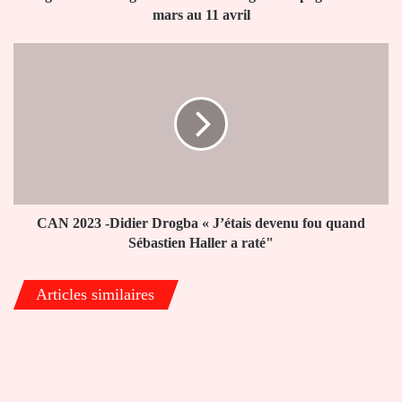
mars
mars au 11 avril
au
11
CAN
avril
2023
-
Didier
Drogba
«
J’étais
devenu
fou
quand
CAN 2023 -Didier Drogba « J’étais devenu fou quand
Sébastien
Sébastien Haller a raté"
Haller
a
Articles similaires
raté"