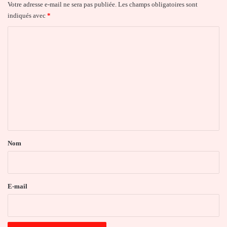
Votre adresse e-mail ne sera pas publiée.
Les champs obligatoires sont
indiqués avec
*
C
o
m
m
e
n
t
a
Nom
i
r
e
E-mail
*