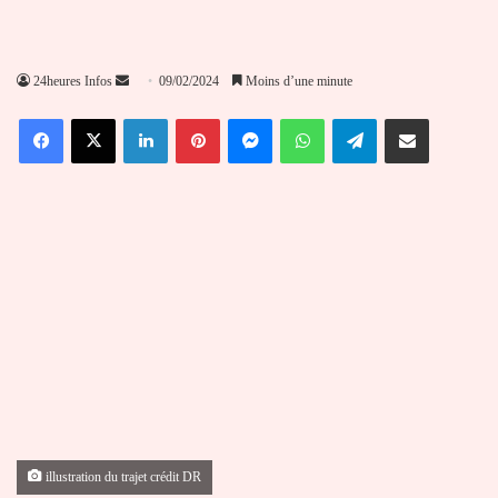
Envoyer
24heures Infos
09/02/2024
Moins d’une minute
un
Facebook
X
Linkedin
Pinterest
Messenger
WhatsApp
Telegram
Partager par email
courriel
illustration du trajet crédit DR