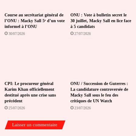
Course au secrétariat général de
ONU : Vote à bulletin secret le
l’ONU : Macky Sall 5ᵉ d’un vote
30 juillet, Macky Sall en lice face
informel à l’ONU
à 5 candidats
30/07/2026
27/07/2026
CPI: Le procureur général
ONU / Succession de Guterres :
Karim Khan officiellement
La candidature controversée de
destitué après une crise sans
Macky Sall sous le feu des
précédent
critiques de UN Watch
25/07/2026
23/07/2026
Laisser un commentaire