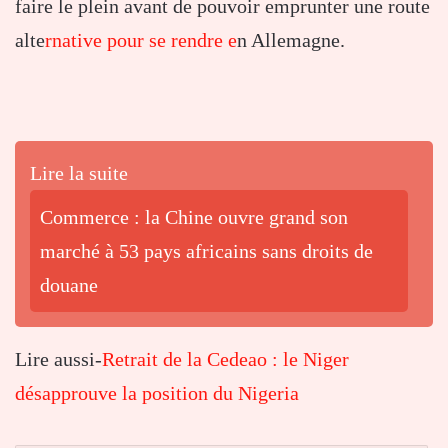
faire le plein avant de pouvoir emprunter une route
alte
rnative pour se rendre e
n Allemagne.
Lire la suite
Commerce : la Chine ouvre grand son
marché à 53 pays africains sans droits de
douane
Lire aussi-
Retrait de la Cedeao : le Niger
désapprouve la position du Nigeria