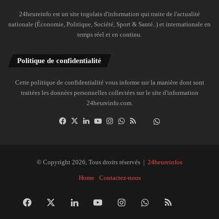
24heureinfo est un site togolais d'information qui traite de l'actualité
nationale (Économie, Politique, Société, Sport & Santé..) et internationale en
temps réel et en continu.
Politique de confidentialité
Cette politique de confidentialité vous informe sur la manière dont sont
traitées les données personnelles collectées sur le site d'information
24heureinfo.com.
Facebook
X
Linkedin
YouTube
Instagram
WhatsApp
RSS
Dailymotion
Suivre
la
chaîne
24heureinfo
© Copyright 2026, Tous droits réservés |
24heureinfos
sur
Home
Contactez-nous
WhatsApp
Facebook
X
Linkedin
YouTube
Instagram
WhatsApp
RSS
Dai