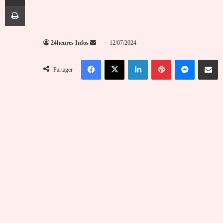
Imprimer
Envoyer
24heures Infos
12/07/2024
un
Facebook
X
Linkedin
Pinterest
Messenger
Partag
courriel
Partager