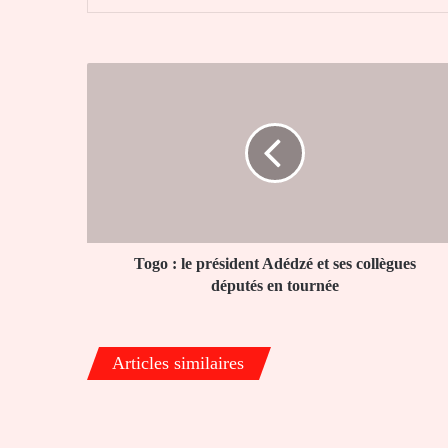
Togo
:
le
président
Adédzé
et
ses
collègues
députés
en
Togo : le président Adédzé et ses collègues
tournée
députés en tournée
Articles similaires