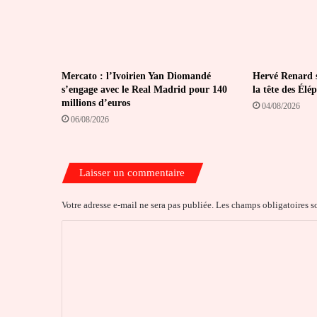
Mercato : l’Ivoirien Yan Diomandé
Hervé Renard s
s’engage avec le Real Madrid pour 140
la tête des Élé
millions d’euros
04/08/2026
06/08/2026
Laisser un commentaire
Votre adresse e-mail ne sera pas publiée.
Les champs obligatoires s
C
o
m
m
e