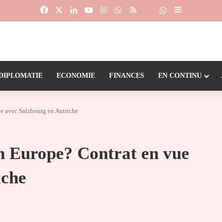
Facebook
X
Linkedin
YouTube
Instagram
WhatsApp
RSS
Suivre la chaîne
Dailymotion
Sidebar (barr
DIPLOMATIE
ECONOMIE
FINANCES
EN CONTINU
e avec Salzbourg en Autriche
n Europe? Contrat en vue
iche