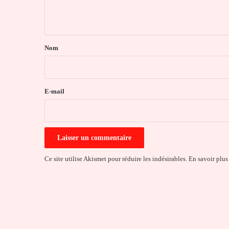
n
t
a
Nom
i
r
e
E-mail
*
Ce site utilise Akismet pour réduire les indésirables.
En savoir plus