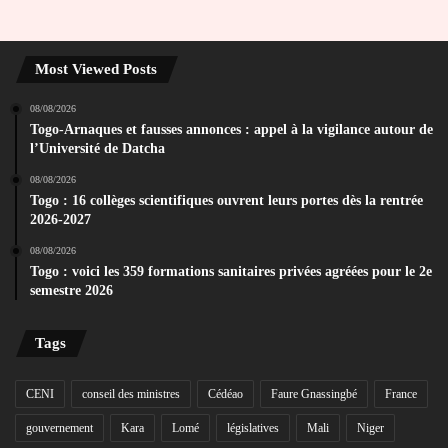
Most Viewed Posts
08/08/2026
Togo-Arnaques et fausses annonces : appel à la vigilance autour de
l’Université de Datcha
08/08/2026
Togo : 16 collèges scientifiques ouvrent leurs portes dès la rentrée
2026-2027
08/08/2026
Togo : voici les 359 formations sanitaires privées agréées pour le 2e
semestre 2026
Tags
CENI
conseil des ministres
Cédéao
Faure Gnassingbé
France
gouvernement
Kara
Lomé
législatives
Mali
Niger