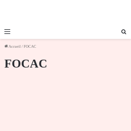
Menu
Re
Accueil
/
FOCAC
FOCAC