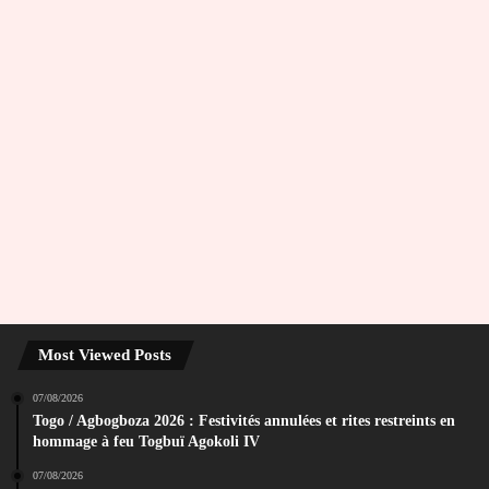
Most Viewed Posts
07/08/2026
Togo / Agbogboza 2026 : Festivités annulées et rites restreints en
hommage à feu Togbuï Agokoli IV
07/08/2026