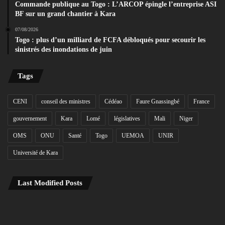
Commande publique au Togo : L’ARCOP épingle l’entreprise ASI
BF sur un grand chantier à Kara
07/08/2026
Togo : plus d’un milliard de FCFA débloqués pour secourir les
sinistrés des inondations de juin
Tags
CENI
conseil des ministres
Cédéao
Faure Gnassingbé
France
gouvernement
Kara
Lomé
législatives
Mali
Niger
OMS
ONU
Santé
Togo
UEMOA
UNIR
Université de Kara
Last Modified Posts