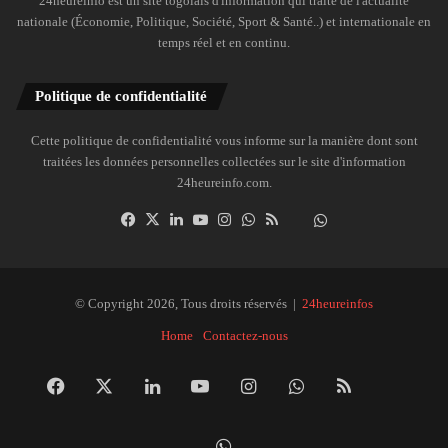
24heureinfo est un site togolais d'information qui traite de l'actualité
nationale (Économie, Politique, Société, Sport & Santé..) et internationale en
temps réel et en continu.
Politique de confidentialité
Cette politique de confidentialité vous informe sur la manière dont sont
traitées les données personnelles collectées sur le site d'information
24heureinfo.com.
Facebook
X
Linkedin
YouTube
Instagram
WhatsApp
RSS
Dailymotion
Suivre
la
chaîne
24heureinfo
© Copyright 2026, Tous droits réservés |
24heureinfos
sur
Home
Contactez-nous
WhatsApp
Facebook
X
Linkedin
YouTube
Instagram
WhatsApp
RSS
Dai
Suivre