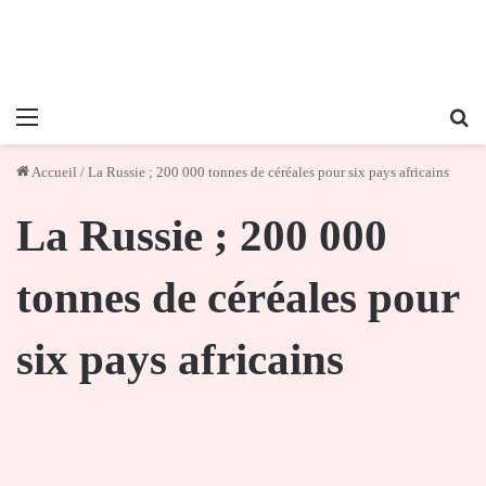
Menu
Re
Accueil
/
La Russie ; 200 000 tonnes de céréales pour six pays africains
La Russie ; 200 000
tonnes de céréales pour
six pays africains