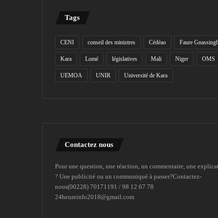
Tags
CENI
conseil des ministres
Cédéao
Faure Gnassing
Kara
Lomé
législatives
Mali
Niger
OMS
UEMOA
UNIR
Université de Kara
Contactez nous
Pour une question, une réaction, un commentaire, une explica
? Une publicité ou un communiqué à passer?Contactez-
nous(00228) 70171191 / 98 12 67 78
24heureinfo2018@gmail.com