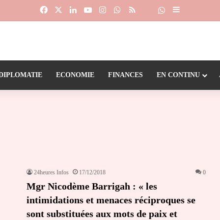
Facebook
X
Linkedin
YouTube
Instagram
WhatsApp
RSS
Suivre la chaîne
Dailymotion
Sidebar (barr
DIPLOMATIE
ECONOMIE
FINANCES
EN CONTINU
24heures Infos
17/12/2018
0
Mgr Nicodème Barrigah : « les
intimidations et menaces réciproques se
sont substituées aux mots de paix et