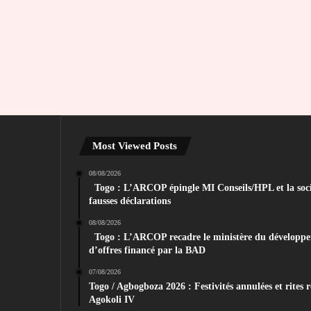
Most Viewed Posts
08/08/2026
Togo : L’ARCOP épingle MI Conseils/HPL et la soc
fausses déclarations
08/08/2026
Togo : L’ARCOP recadre le ministère du développem
d’offres financé par la BAD
07/08/2026
Togo / Agbogboza 2026 : Festivités annulées et rites
Agokoli IV