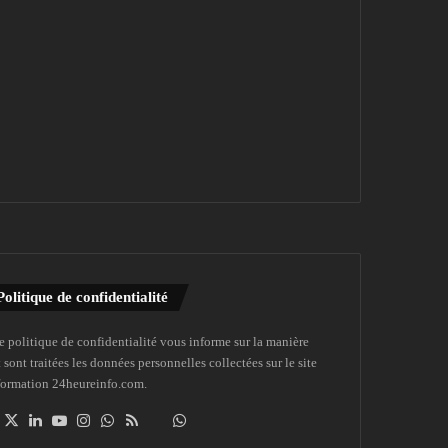
Politique de confidentialité
e politique de confidentialité vous informe sur la manière
 sont traitées les données personnelles collectées sur le site
formation 24heureinfo.com.
Facebook
X
Linkedin
YouTube
Instagram
WhatsApp
RSS
Dailymotion
Suivre
la