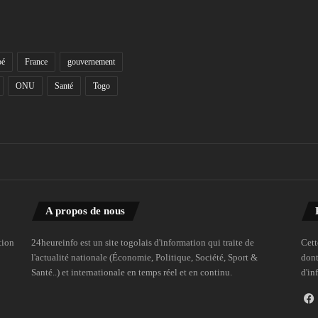
bé
France
gouvernement
ONU
Santé
Togo
A propos de nous
tion
24heureinfo est un site togolais d'information qui traite de
Cett
l'actualité nationale (Économie, Politique, Société, Sport &
dont
Santé..) et internationale en temps réel et en continu.
d'in