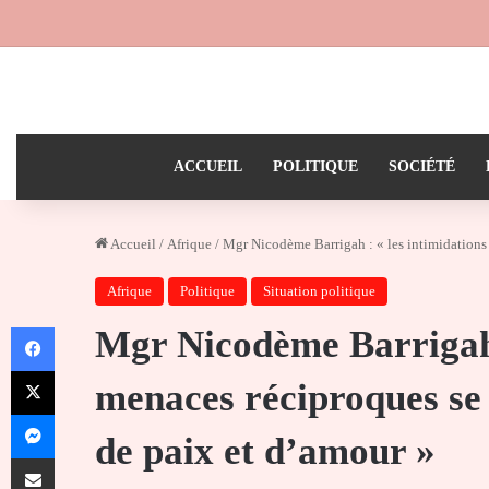
ACCUEIL
POLITIQUE
SOCIÉTÉ
Accueil
/
Afrique
/
Mgr Nicodème Barrigah : « les intimidations 
Afrique
Politique
Situation politique
Facebook
Mgr Nicodème Barrigah :
X
menaces réciproques se 
Messenger
de paix et d’amour »
Partager par email