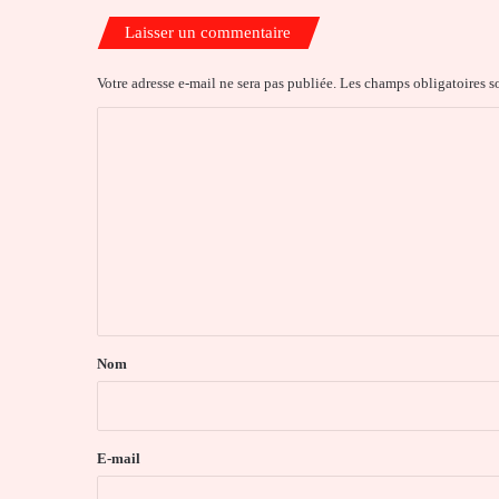
Laisser un commentaire
Votre adresse e-mail ne sera pas publiée.
Les champs obligatoires s
C
o
m
m
e
n
t
a
Nom
i
r
e
E-mail
*