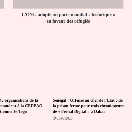
»
en
faveur
L’ONU adopte un pacte mondial « historique »
des
en faveur des réfugiés
réfugiés
43 organisations de la
Sénégal : Offense au chef de l’État : de
e demandent à la CEDEAO
la prison ferme pour trois chroniqueurs
tionner le Togo
de « Feeñal Digital » à Dakar
05/08/2026