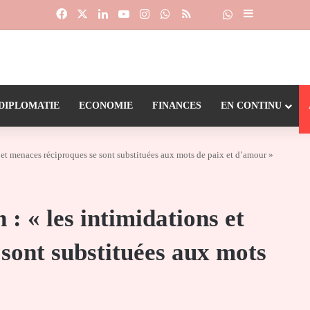
Facebook
X
Linkedin
YouTube
Instagram
WhatsApp
RSS
Suivre la chaîne
Dailymotion
Sidebar (barr
DIPLOMATIE
ECONOMIE
FINANCES
EN CONTINU
et menaces réciproques se sont substituées aux mots de paix et d’amour »
 « les intimidations et
sont substituées aux mots