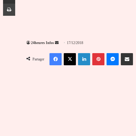
Imprimer
Envoyer
24heures Infos
17/12/2018
un
Facebook
X
Linkedin
Pinterest
Messenger
Partag
courriel
Partager