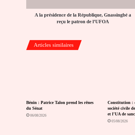
a
reçu
le
A la présidence de la République, Gnassingbé a
patron
reçu le patron de l’UFOA
de
l’UFOA
Articles similaires
Bénin : Patrice Talon prend les rênes
Constitution : 
du Sénat
société civil
et l’UA de sanc
06/08/2026
05/08/2026