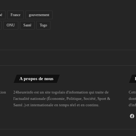
bé
France
gouvernement
ONU
Santé
Togo
A propos de nous
tion
24heureinfo est un site togolais d'information qui traite de
Cett
l'actualité nationale (Économie, Politique, Société, Sport &
dont
Santé..) et internationale en temps réel et en continu.
d'in