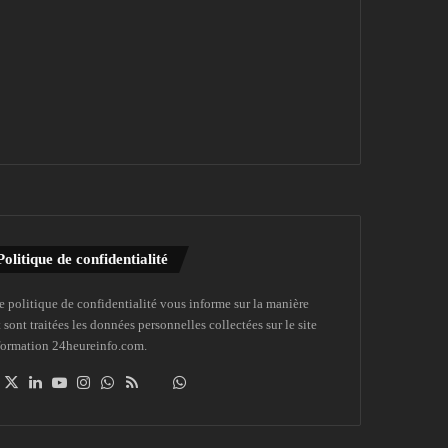
Politique de confidentialité
e politique de confidentialité vous informe sur la manière
 sont traitées les données personnelles collectées sur le site
formation 24heureinfo.com.
Facebook
X
Linkedin
YouTube
Instagram
WhatsApp
RSS
Dailymotion
Suivre
la
chaîne