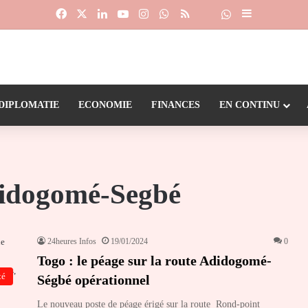
Facebook
X
Linkedin
YouTube
Instagram
WhatsApp
RSS
Suivre la chaîne
Dailymotion
Sidebar (barr
DIPLOMATIE
ECONOMIE
FINANCES
EN CONTINU
didogomé-Segbé
24heures Infos
19/01/2024
0
Togo : le péage sur la route Adidogomé-
té
Ségbé opérationnel
Le nouveau poste de péage érigé sur la route Rond-point