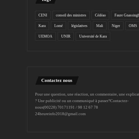
CENI
conseil des ministres
Cédéao
Faure Gnassing
Kara
Lomé
législatives
Mali
Niger
OMS
UEMOA
UNIR
Université de Kara
Contactez nous
Pour une question, une réaction, un commentaire, une explica
? Une publicité ou un communiqué à passer?Contactez-
nous(00228) 70171191 / 98 12 67 78
24heureinfo2018@gmail.com