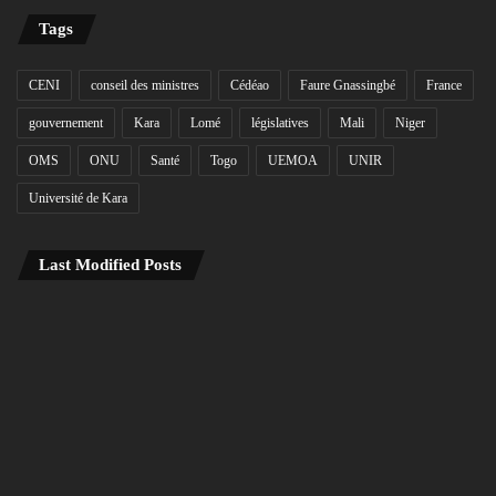
Tags
CENI
conseil des ministres
Cédéao
Faure Gnassingbé
France
gouvernement
Kara
Lomé
législatives
Mali
Niger
OMS
ONU
Santé
Togo
UEMOA
UNIR
Université de Kara
Last Modified Posts