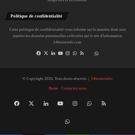
Politique de confidentialité
Cette politique de confidentialité vous informe sur la manière dont sont
traitées les données personnelles collectées sur le site d'information
24heureinfo.com.
Facebook
X
Linkedin
YouTube
Instagram
WhatsApp
RSS
Dailymotion
Suivre
la
chaîne
24heureinfo
© Copyright 2026, Tous droits réservés |
24heureinfos
sur
Home
Contactez-nous
WhatsApp
Facebook
X
Linkedin
YouTube
Instagram
WhatsApp
RSS
Dai
Suivre