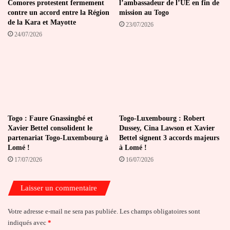
Comores protestent fermement
l’ambassadeur de l’UE en fin de
contre un accord entre la Région
mission au Togo
de la Kara et Mayotte
23/07/2026
24/07/2026
Togo : Faure Gnassingbé et
Togo-Luxembourg : Robert
Xavier Bettel consolident le
Dussey, Cina Lawson et Xavier
partenariat Togo-Luxembourg à
Bettel signent 3 accords majeurs
Lomé !
à Lomé !
17/07/2026
16/07/2026
Laisser un commentaire
Votre adresse e-mail ne sera pas publiée.
Les champs obligatoires sont
indiqués avec
*