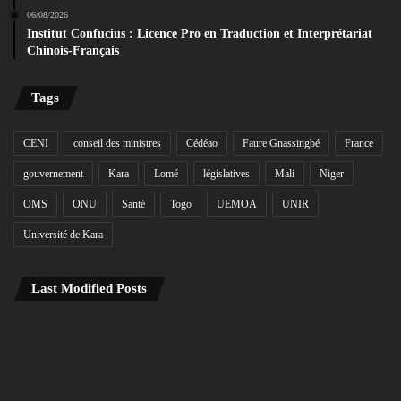
06/08/2026
Institut Confucius : Licence Pro en Traduction et Interprétariat
Chinois-Français
Tags
CENI
conseil des ministres
Cédéao
Faure Gnassingbé
France
gouvernement
Kara
Lomé
législatives
Mali
Niger
OMS
ONU
Santé
Togo
UEMOA
UNIR
Université de Kara
Last Modified Posts