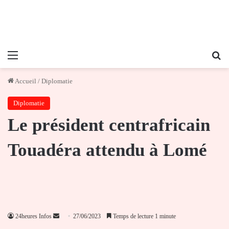
Menu
Re
Accueil
/
Diplomatie
Diplomatie
Le président centrafricain
Touadéra attendu à Lomé
Envoyer
24heures Infos
27/06/2023
Temps de lecture 1 minute
un