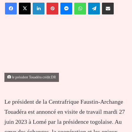
Facebook
X
Linkedin
Pinterest
Messenger
WhatsApp
Telegram
Partager par email
courriel
le président Touadéra crédit:DR
Le président de la Centrafrique Faustin-Archange
Touadéra est annoncé en visite de travail mardi 27
juin 2023 à Lomé par la présidence togolaise. Au
cœur des échanges, la coopération et les enjeux