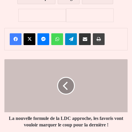
Facebook
X
Messenger
WhatsApp
Telegram
Partager par email
Imprimer
La
nouvelle
formule
de
la
LDC
approche,
les
favoris
vont
La nouvelle formule de la LDC approche, les favoris vont
vouloir
vouloir marquer le coup pour la dernière !
marquer