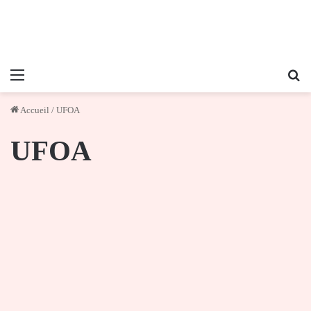
Menu
Re
Accueil
/
UFOA
UFOA