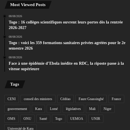
Most Viewed Posts
08/08/2026
Togo : 16 collèges scientifiques ouvrent leurs portes dès la rentrée
2026-2027
08/08/2026
Togo : voici les 359 formations sanitaires privées agréées pour le 2e
semestre 2026
08/08/2026
Face à une épidémie d’Ebola inédite en RDC, la riposte passe à la
vitesse supérieure
Tags
CENI
conseil des ministres
Cédéao
Faure Gnassingbé
France
gouvernement
Kara
Lomé
législatives
Mali
Niger
OMS
ONU
Santé
Togo
UEMOA
UNIR
Université de Kara