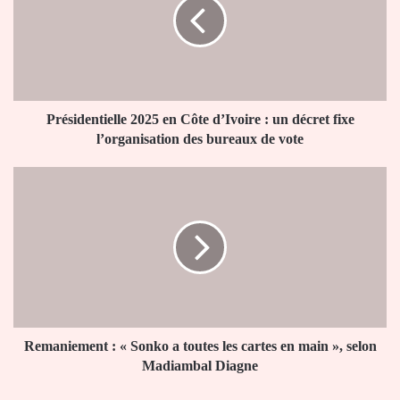
Côte
d’Ivoire
:
un
décret
fixe
l’organisation
Présidentielle 2025 en Côte d’Ivoire : un décret fixe
des
l’organisation des bureaux de vote
bureaux
de
Remaniement
vote
:
«
Sonko
a
toutes
les
cartes
en
main
Remaniement : « Sonko a toutes les cartes en main », selon
»,
Madiambal Diagne
selon