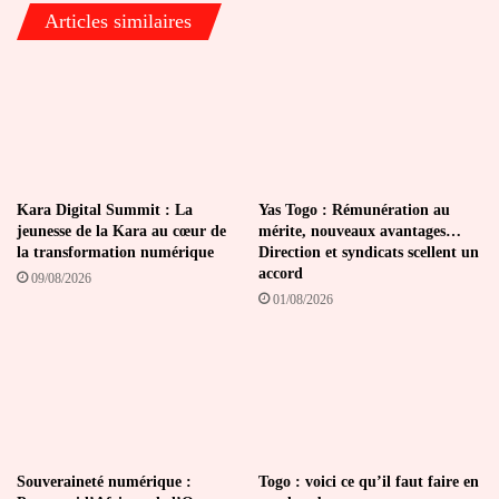
Madiambal
Articles similaires
Diagne
Kara Digital Summit : La
Yas Togo : Rémunération au
jeunesse de la Kara au cœur de
mérite, nouveaux avantages…
la transformation numérique
Direction et syndicats scellent un
accord
09/08/2026
01/08/2026
Souveraineté numérique :
Togo : voici ce qu’il faut faire en