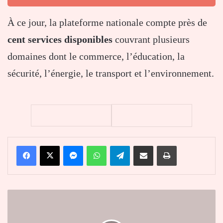
À ce jour, la plateforme nationale compte près de
cent services disponibles
couvrant plusieurs
domaines dont le commerce, l’éducation, la
sécurité, l’énergie, le transport et l’environnement.
Facebook
X
Messenger
WhatsApp
Telegram
Partager par email
Imprimer
Présidentielle
2025
en