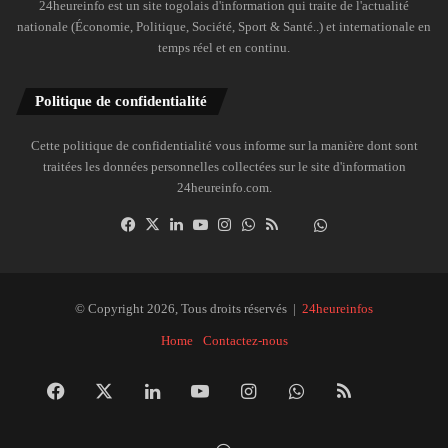
24heureinfo est un site togolais d'information qui traite de l'actualité
nationale (Économie, Politique, Société, Sport & Santé..) et internationale en
temps réel et en continu.
Politique de confidentialité
Cette politique de confidentialité vous informe sur la manière dont sont
traitées les données personnelles collectées sur le site d'information
24heureinfo.com.
Facebook
X
Linkedin
YouTube
Instagram
WhatsApp
RSS
Dailymotion
Suivre
la
chaîne
24heureinfo
© Copyright 2026, Tous droits réservés |
24heureinfos
sur
Home
Contactez-nous
WhatsApp
Facebook
X
Linkedin
YouTube
Instagram
WhatsApp
RSS
Dai