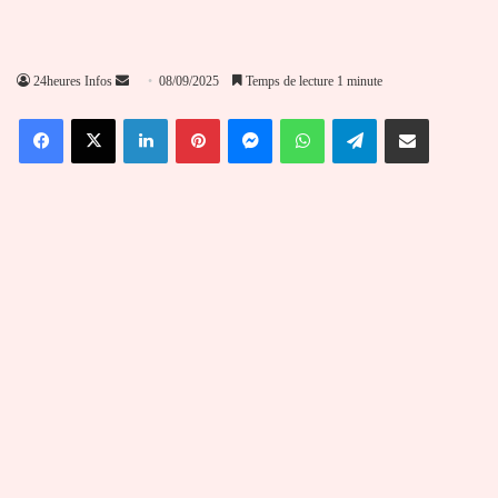
Envoyer
24heures Infos
08/09/2025
Temps de lecture 1 minute
un
Facebook
X
Linkedin
Pinterest
Messenger
WhatsApp
Telegram
Partager par email
courriel