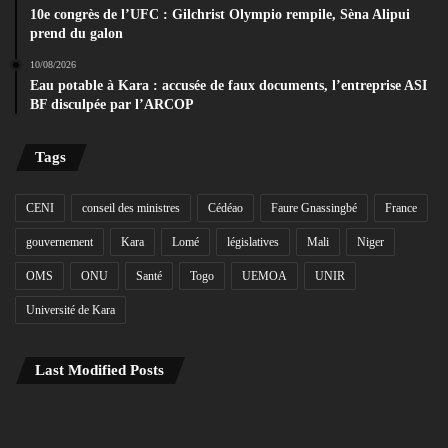
10e congrès de l’UFC : Gilchrist Olympio rempile, Sèna Alipui
prend du galon
10/08/2026
Eau potable à Kara : accusée de faux documents, l’entreprise ASI
BF disculpée par l’ARCOP
Tags
CENI
conseil des ministres
Cédéao
Faure Gnassingbé
France
gouvernement
Kara
Lomé
législatives
Mali
Niger
OMS
ONU
Santé
Togo
UEMOA
UNIR
Université de Kara
Last Modified Posts