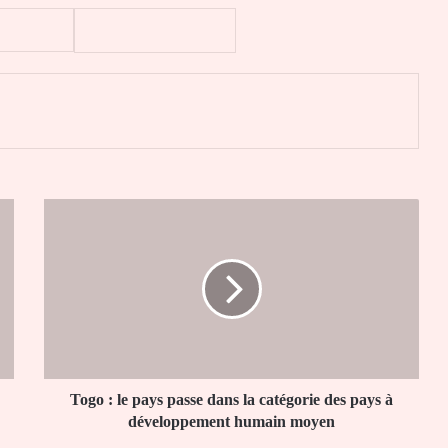
er
Togo
:
le
pays
passe
dans
la
catégorie
des
pays
Togo : le pays passe dans la catégorie des pays à
à
développement humain moyen
développement