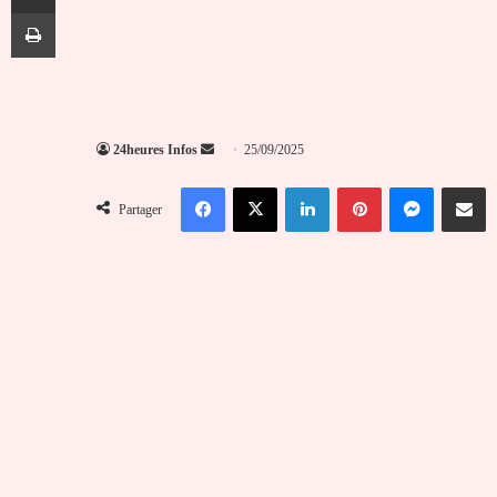
Imprimer
Envoyer
24heures Infos
25/09/2025
un
Facebook
X
Linkedin
Pinterest
Messenger
Partag
courriel
Partager