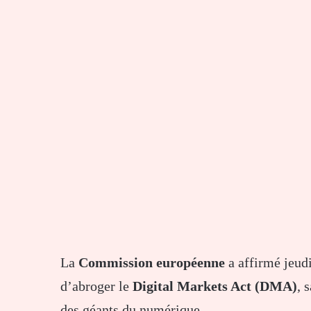
La
Commission européenne
a affirmé jeud
d’abroger le
Digital Markets Act (DMA)
, 
des géants du numérique.