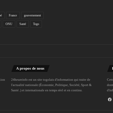
bé
France
gouvernement
ONU
Santé
Togo
A propos de nous
tion
24heureinfo est un site togolais d'information qui traite de
Cett
l'actualité nationale (Économie, Politique, Société, Sport &
dont
Santé..) et internationale en temps réel et en continu.
d'in