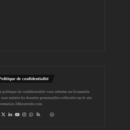
Politique de confidentialité
e politique de confidentialité vous informe sur la manière
 sont traitées les données personnelles collectées sur le site
formation 24heureinfo.com.
Facebook
X
Linkedin
YouTube
Instagram
WhatsApp
RSS
Dailymotion
Suivre
la
chaîne