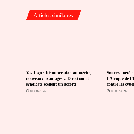
constitutionnel
Articles similaires
Yas Togo : Rémunération au mérite,
Souveraineté 
nouveaux avantages… Direction et
l’Afrique de l’
syndicats scellent un accord
contre les cybe
01/08/2026
18/07/2026