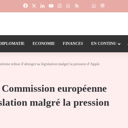
Facebook
X
Linkedin
YouTube
Instagram
WhatsApp
RSS
Suivre la chaîne
Dailymotion
Sidebar (barr
DIPLOMATIE
ECONOMIE
FINANCES
EN CONTINU
éenne refuse d’abroger sa législation malgré la pression d’Apple
la Commission européenne
slation malgré la pression