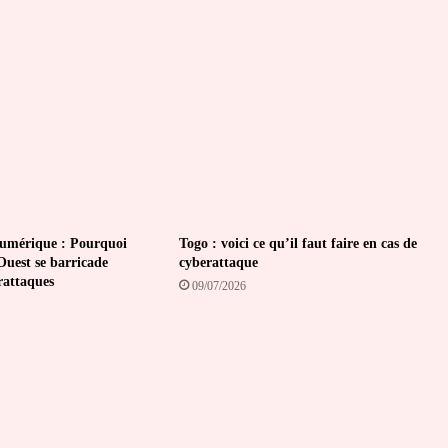
humain
moyen
numérique : Pourquoi
Togo : voici ce qu’il faut faire en cas de
Ouest se barricade
cyberattaque
rattaques
09/07/2026