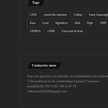
Tags
CENI
conseil des ministres
Cédéao
Faure Gnassing
Kara
Lomé
législatives
Mali
Niger
OMS
UEMOA
UNIR
Université de Kara
Contactez nous
Pour une question, une réaction, un commentaire, une explica
? Une publicité ou un communiqué à passer?Contactez-
nous(00228) 70171191 / 98 12 67 78
24heureinfo2018@gmail.com