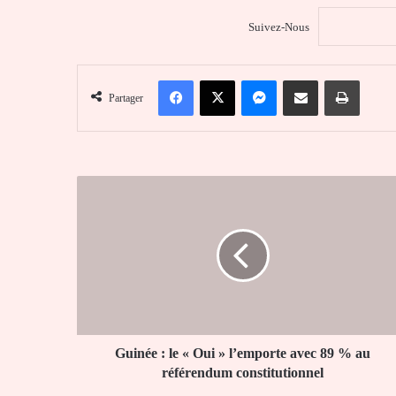
Suivez-Nous
Facebook
X
Messenger
Partager par email
Imprim
Partager
Guinée
:
le
«
Oui
»
l’emporte
avec
89
%
Guinée : le « Oui » l’emporte avec 89 % au
au
référendum constitutionnel
référendum