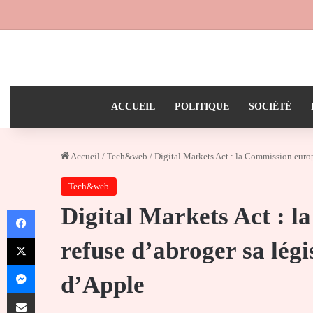
ACCUEIL
POLITIQUE
SOCIÉTÉ
Accueil
/
Tech&web
/
Digital Markets Act : la Commission europ
Tech&web
Digital Markets Act : 
Facebook
X
refuse d’abroger sa légi
Messenger
d’Apple
Partager par email