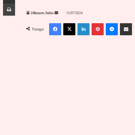
Imprimer
Envoyer
24heures Infos
11/07/2024
un
Facebook
X
Linkedin
Pinterest
Messenger
Partag
courriel
Partager