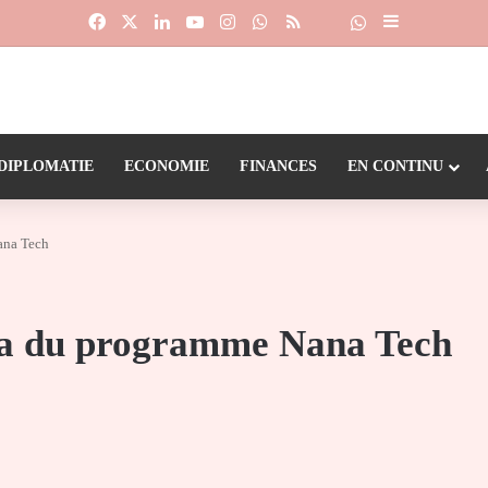
Facebook
X
Linkedin
YouTube
Instagram
WhatsApp
RSS
Suivre la chaîne
Dailymotion
Sidebar (barr
DIPLOMATIE
ECONOMIE
FINANCES
EN CONTINU
ana Tech
ra du programme Nana Tech