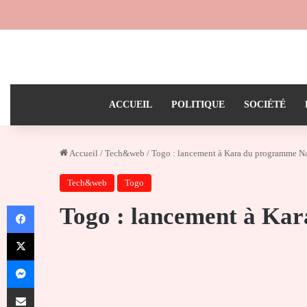
ACCUEIL
POLITIQUE
SOCIÉTÉ
Accueil
/
Tech&web
/
Togo : lancement à Kara du programme N
Tech&web
Togo
Facebook
Togo : lancement à Ka
X
Messenger
Partager par email