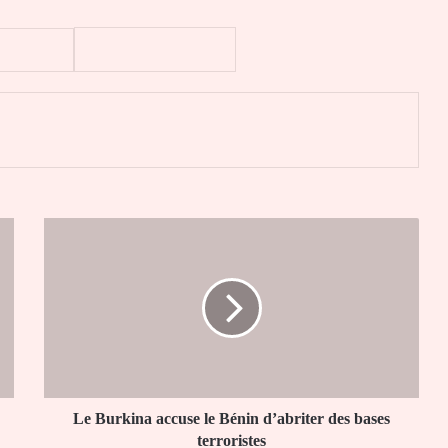
er
Le
Burkina
accuse
le
Bénin
d’abriter
des
bases
terroristes
Le Burkina accuse le Bénin d’abriter des bases
terroristes