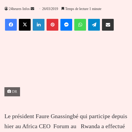
Envoyer
24heures Infos
26/03/2019
Temps de lecture 1 minute
un
Facebook
X
Linkedin
Pinterest
Messenger
WhatsApp
Telegram
Partager par email
courriel
DR
Le président Faure Gnassingbé qui participe depuis
hier au Africa CEO Forum au Rwanda a effectué