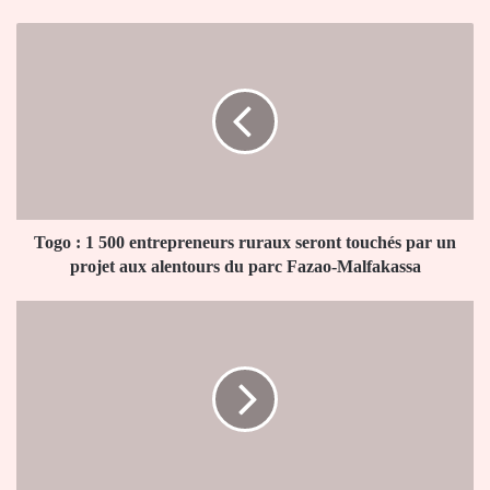
Togo
:
1
500
entrepreneurs
ruraux
seront
touchés
par
un
Togo : 1 500 entrepreneurs ruraux seront touchés par un
projet
projet aux alentours du parc Fazao-Malfakassa
aux
alentours
L’impression
du
3D
parc
révolutionne
Fazao-
le
Malfakassa
secteur
de
l’orthèse