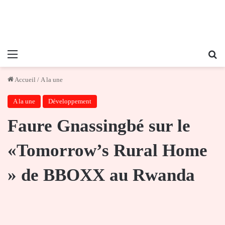
Menu
Re
Accueil
/
A la une
A la une
Développement
Faure Gnassingbé sur le
«Tomorrow’s Rural Home
» de BBOXX au Rwanda