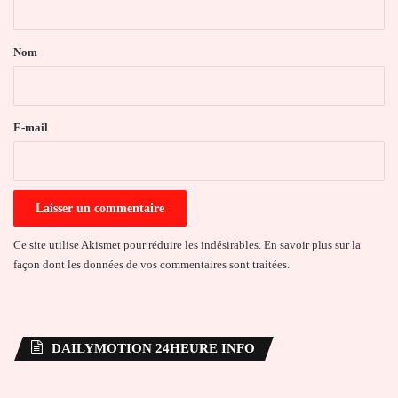
t
a
Nom
i
r
e
E-mail
*
Ce site utilise Akismet pour réduire les indésirables.
En savoir plus sur la
façon dont les données de vos commentaires sont traitées
.
DAILYMOTION 24HEURE INFO