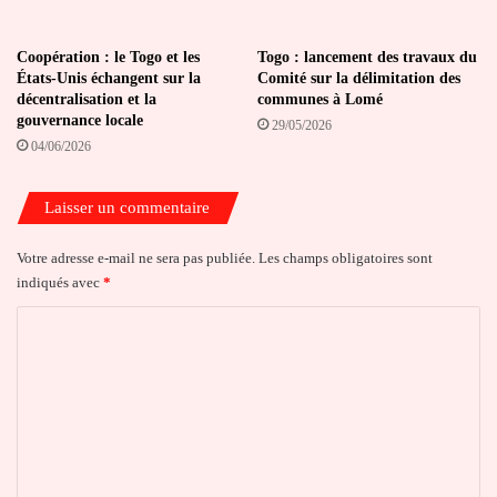
Coopération : le Togo et les
Togo : lancement des travaux du
États-Unis échangent sur la
Comité sur la délimitation des
décentralisation et la
communes à Lomé
gouvernance locale
29/05/2026
04/06/2026
Laisser un commentaire
Votre adresse e-mail ne sera pas publiée.
Les champs obligatoires sont
indiqués avec
*
C
o
m
m
e
n