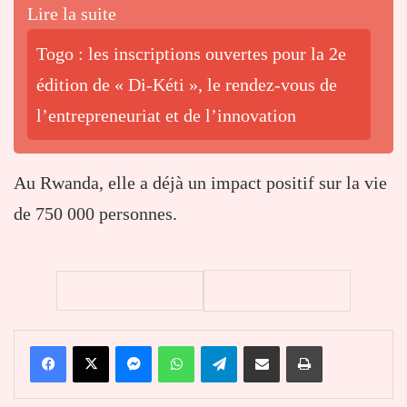
Lire la suite
Togo : les inscriptions ouvertes pour la 2e
édition de « Di-Kéti », le rendez-vous de
l’entrepreneuriat et de l’innovation
Au Rwanda, elle a déjà un impact positif sur la vie
de 750 000 personnes.
Facebook
X
Messenger
WhatsApp
Telegram
Partager par email
Imprimer