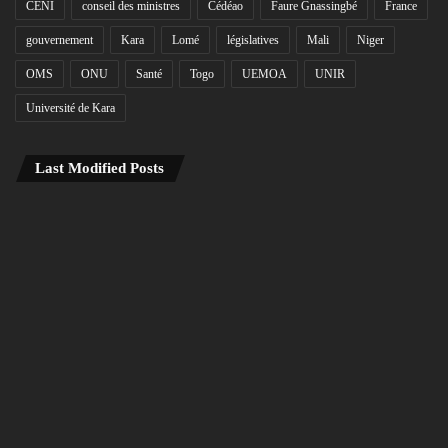
CENI
conseil des ministres
Cédéao
Faure Gnassingbé
France
gouvernement
Kara
Lomé
législatives
Mali
Niger
OMS
ONU
Santé
Togo
UEMOA
UNIR
Université de Kara
Last Modified Posts