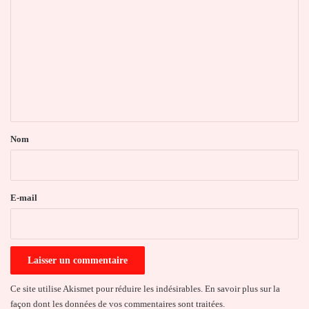
o
m
m
e
n
t
a
Nom
i
r
e
E-mail
*
Ce site utilise Akismet pour réduire les indésirables.
En savoir plus sur la
façon dont les données de vos commentaires sont traitées
.