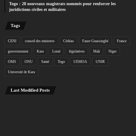
Togo : 28 nouveaux magistrats nommés pour renforcer les
juridictions civiles et militaires
Tags
CENI
conseil des ministres
Cédéao
Faure Gnassingbé
France
gouvernement
Kara
Lomé
législatives
Mali
Niger
OMS
ONU
Santé
Togo
UEMOA
UNIR
Université de Kara
Last Modified Posts