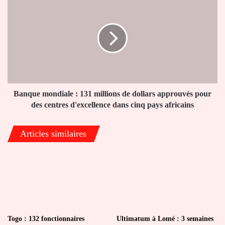
mondiale
:
131
millions
de
dollars
approuvés
pour
des
Banque mondiale : 131 millions de dollars approuvés pour
centres
des centres d'excellence dans cinq pays africains
d'excellence
dans
Articles similaires
cinq
pays
africains
Togo : 132 fonctionnaires
Ultimatum à Lomé : 3 semaines