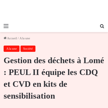
Menu
Re
Accueil
/
A la une
A la une
Société
Gestion des déchets à Lomé
: PEUL II équipe les CDQ
et CVD en kits de
sensibilisation