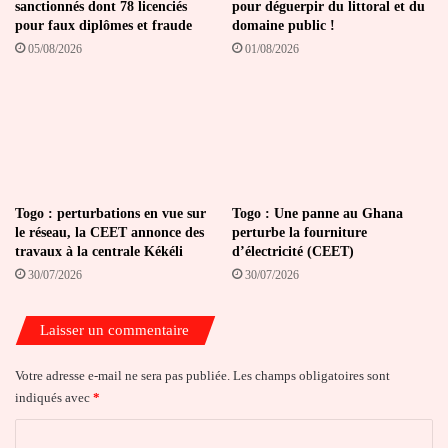
sanctionnés dont 78 licenciés
pour déguerpir du littoral et du
pour faux diplômes et fraude
domaine public !
05/08/2026
01/08/2026
Togo : perturbations en vue sur
Togo : Une panne au Ghana
le réseau, la CEET annonce des
perturbe la fourniture
travaux à la centrale Kékéli
d’électricité (CEET)
30/07/2026
30/07/2026
Laisser un commentaire
Votre adresse e-mail ne sera pas publiée.
Les champs obligatoires sont
indiqués avec
*
C