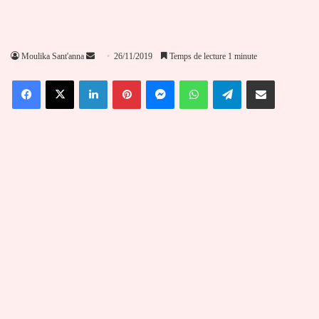
Envoyer
Moulika Sant'anna
26/11/2019
Temps de lecture 1 minute
un
Facebook
X
Linkedin
Pinterest
Messenger
WhatsApp
Telegram
Partager par email
courriel