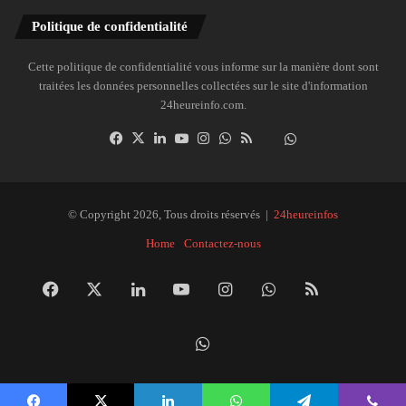
Politique de confidentialité
Cette politique de confidentialité vous informe sur la manière dont sont
traitées les données personnelles collectées sur le site d'information
24heureinfo.com.
Facebook
X
Linkedin
YouTube
Instagram
WhatsApp
RSS
Dailymotion
Suivre
la
chaîne
24heureinfo
© Copyright 2026, Tous droits réservés |
24heureinfos
sur
Home
Contactez-nous
WhatsApp
Facebook
X
Linkedin
YouTube
Instagram
WhatsApp
RSS
Dai
Suivre
la