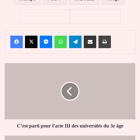
Facebook
X
Messenger
WhatsApp
Telegram
Partager par email
Imprimer
C’est
parti
pour
l’acte
III
des
universités
du
3e
âge
C’est parti pour l’acte III des universités du 3e âge
Banque