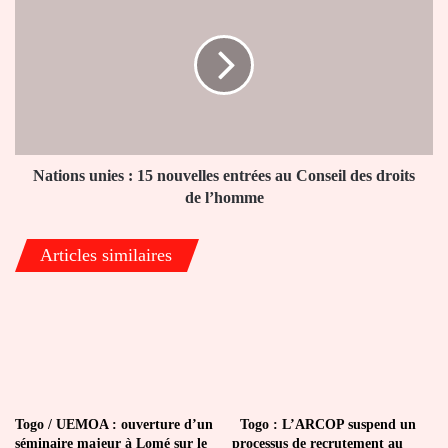
unies
:
15
nouvelles
entrées
au
Conseil
des
droits
Nations unies : 15 nouvelles entrées au Conseil des droits
de
de l’homme
l’homme
Articles similaires
Togo / UEMOA : ouverture d’un
Togo : L’ARCOP suspend un
séminaire majeur à Lomé sur le
processus de recrutement au