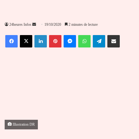
Envoyer
24heures Infos
19/10/2020
2 minutes de lecture
un
Facebook
X
Linkedin
Pinterest
Messenger
WhatsApp
Telegram
Partager par email
courriel
Illustration DR