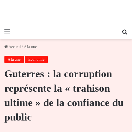
Menu
Re
Accueil
/
A la une
A la une
Economie
Guterres : la corruption
représente la « trahison
ultime » de la confiance du
public