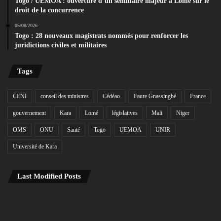
Togo / UEMOA : ouverture d’un séminaire majeur à Lomé sur le
droit de la concurrence
05/08/2026
Togo : 28 nouveaux magistrats nommés pour renforcer les
juridictions civiles et militaires
Tags
CENI
conseil des ministres
Cédéao
Faure Gnassingbé
France
gouvernement
Kara
Lomé
législatives
Mali
Niger
OMS
ONU
Santé
Togo
UEMOA
UNIR
Université de Kara
Last Modified Posts