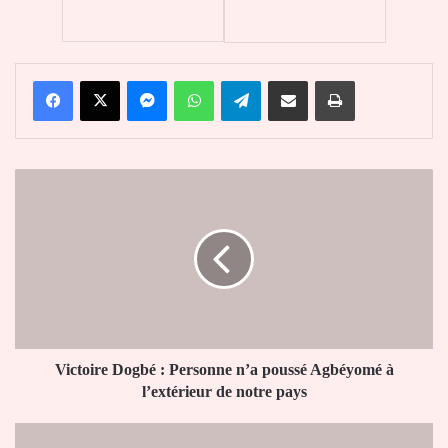
Facebook
X
Messenger
WhatsApp
Telegram
Partager par email
Imprimer
Victoire
Dogbé
:
Personne
n’a
poussé
Agbéyomé
à
l’extérieur
de
Victoire Dogbé : Personne n’a poussé Agbéyomé à
notre
l’extérieur de notre pays
pays
Nations