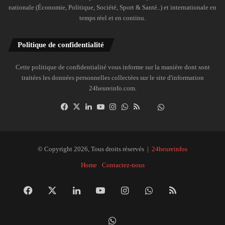
nationale (Économie, Politique, Société, Sport & Santé..) et internationale en
temps réel et en continu.
Politique de confidentialité
Cette politique de confidentialité vous informe sur la manière dont sont
traitées les données personnelles collectées sur le site d'information
24heureinfo.com.
Facebook
X
Linkedin
YouTube
Instagram
WhatsApp
RSS
Dailymotion
Suivre
la
chaîne
24heureinfo
© Copyright 2026, Tous droits réservés |
24heureinfos
sur
Home
Contactez-nous
WhatsApp
Facebook
X
Linkedin
YouTube
Instagram
WhatsApp
RSS
Dai
Suivre