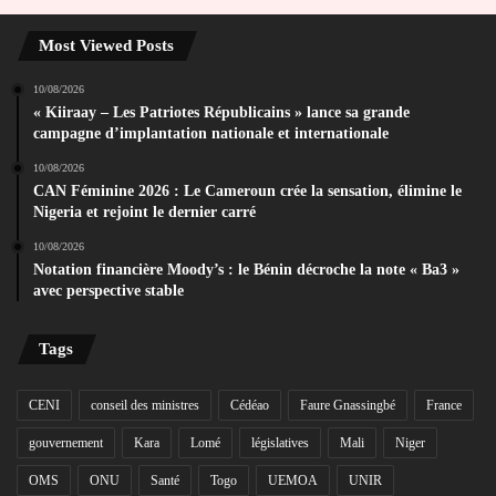
Most Viewed Posts
10/08/2026
« Kiiraay – Les Patriotes Républicains » lance sa grande
campagne d’implantation nationale et internationale
10/08/2026
CAN Féminine 2026 : Le Cameroun crée la sensation, élimine le
Nigeria et rejoint le dernier carré
10/08/2026
Notation financière Moody’s : le Bénin décroche la note « Ba3 »
avec perspective stable
Tags
CENI
conseil des ministres
Cédéao
Faure Gnassingbé
France
gouvernement
Kara
Lomé
législatives
Mali
Niger
OMS
ONU
Santé
Togo
UEMOA
UNIR