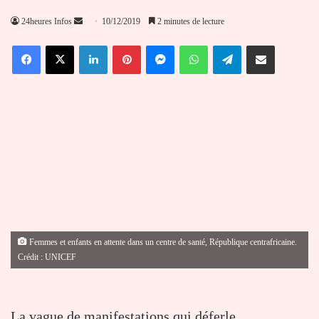
Envoyer
24heures Infos
10/12/2019
2 minutes de lecture
un
Facebook
X
Linkedin
Pinterest
Messenger
WhatsApp
Telegram
Partager par email
courriel
Femmes et enfants en attente dans un centre de santé, République centrafricaine.
Crédit : UNICEF
La vague de manifestations qui déferle