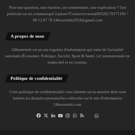
Pour une question, une réaction, un commentaire, une explication ? Une
publicité ou un communiqué à passer?Contactez-nous(00228) 70171191 /
98 12 67 78 24heureinfo2018@gmail.com
A propos de nous
24heureinfo est un site togolais d'information qui traite de l'actualité
nationale (Économie, Politique, Société, Sport & Santé..) et internationale en
temps réel et en continu.
Politique de confidentialité
Cette politique de confidentialité vous informe sur la manière dont sont
traitées les données personnelles collectées sur le site d'information
24heureinfo.com.
Facebook
X
Linkedin
YouTube
Instagram
WhatsApp
RSS
Dailymotion
Suivre
la
chaîne