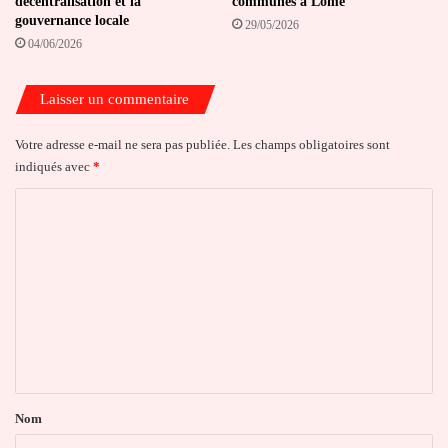
décentralisation et la
communes à Lomé
gouvernance locale
29/05/2026
04/06/2026
Laisser un commentaire
Votre adresse e-mail ne sera pas publiée.
Les champs obligatoires sont
indiqués avec
*
C
o
m
m
e
n
t
a
Nom
i