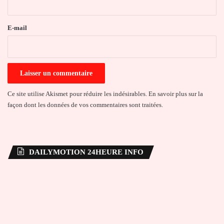
r
e
E-mail
*
Ce site utilise Akismet pour réduire les indésirables.
En savoir plus sur la
façon dont les données de vos commentaires sont traitées
.
DAILYMOTION 24HEURE INFO