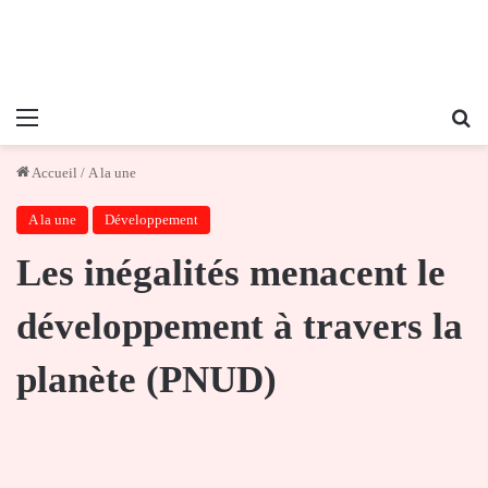
Menu
Re
Accueil
/
A la une
A la une
Développement
Les inégalités menacent le
développement à travers la
planète (PNUD)