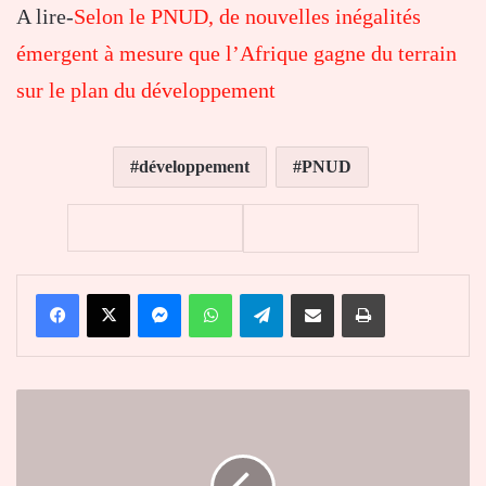
A lire-
Selon le PNUD, de nouvelles inégalités
émergent à mesure que l’Afrique gagne du terrain
sur le plan du développement
développement
PNUD
Facebook
X
Messenger
WhatsApp
Telegram
Partager par email
Imprimer
Téléfood
2019
:
Encore