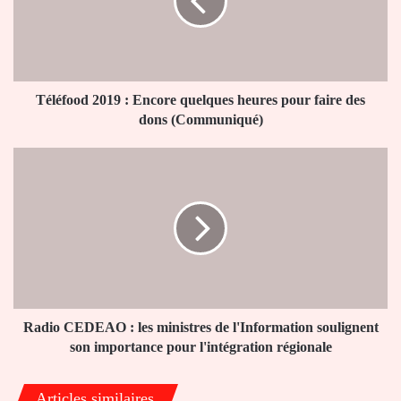
quelques
heures
pour
faire
des
dons
Téléfood 2019 : Encore quelques heures pour faire des
(Communiqué)
dons (Communiqué)
Radio
CEDEAO
:
les
ministres
de
l'Information
soulignent
son
importance
Radio CEDEAO : les ministres de l'Information soulignent
pour
son importance pour l'intégration régionale
l'intégration
régionale
Articles similaires